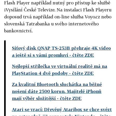
Flash Player například nutný pro přístup ke službě
iVysílání České Televize. Na instalaci Flash Playeru
doposud trvá například on-line služba Voyo.cz nebo
slovenská Tatrabanka u svého internetového
bankovnictví.
Síťový disk QNAP TS-253B přehraje 4K video
a ještě si s vámi promluví
- čtěte ZDE
Nejlepší střílečka ve virtuální realitě má na
PlayStation 4 dvě podoby
- čtěte ZDE
Za kvalitní Bluetooth sluchátka na běžné
nošení dáte 2500 korun. Majitelé iPhonů
mají výběr složitější
- čtěte ZDE
Atari se vrací: Dřevěný Ataribox se chce svézt