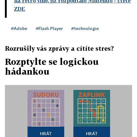
na retro vlně, již rozpoutalo Nintendo
- čtěte
ZDE
#Adobe
#Flash Player
#technologie
Rozrušily vás zprávy a cítíte stres?
Rozptylte se logickou
hádankou
HRÁT
HRÁT