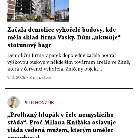
Začala demolice vyhořelé budovy, kde
měla sklad firma Vasky. Dům „ukusuje“
stotunový bagr
Demoliční firma v pátek dopoledne začala bourat
výškovou budovu v někdejším továrním areálu ve Zlíně,
která v červenci vyhořela. Zničený objekt...
7. 8. 2026 ▪ 3 min. čtení
PETR HONZEJK
„Prolhaný hlupák v čele nemyslícího
stáda“. Proč Milana Knížáka oslavuje
vláda vedená mužem, kterým umělec