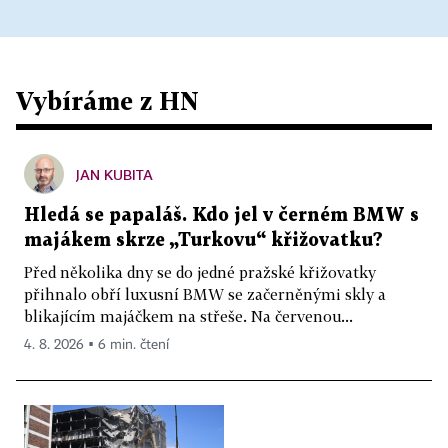
Vybíráme z HN
JAN KUBITA
Hledá se papaláš. Kdo jel v černém BMW s
majákem skrze „Turkovu“ křižovatku?
Před několika dny se do jedné pražské křižovatky
přihnalo obří luxusní BMW se začerněnými skly a
blikajícím majáčkem na střeše. Na červenou...
4. 8. 2026 ▪ 6 min. čtení