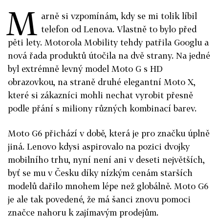
M
arně si vzpomínám, kdy se mi tolik líbil
telefon od Lenova. Vlastně to bylo před
pěti lety. Motorola Mobility tehdy patřila Googlu a
nová řada produktů útočila na dvě strany. Na jedné
byl extrémně levný model Moto G s HD
obrazovkou, na straně druhé elegantní Moto X,
které si zákazníci mohli nechat vyrobit přesně
podle přání s miliony různých kombinací barev.
Moto G6 přichází v době, která je pro značku úplně
jiná. Lenovo kdysi aspirovalo na pozici dvojky
mobilního trhu, nyní není ani v deseti největších,
byť se mu v Česku díky nízkým cenám starších
modelů dařilo mnohem lépe než globálně. Moto G6
je ale tak povedené, že má šanci znovu pomoci
značce nahoru k zajímavým prodejům.