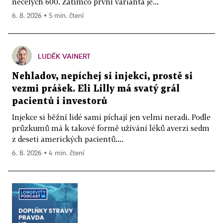
necelých 600. Zatímco první varianta je...
6. 8. 2026 ▪ 5 min. čtení
LUDĚK VAINERT
Nehladov, nepíchej si injekci, prostě si
vezmi prášek. Eli Lilly má svatý grál
pacientů i investorů
Injekce si běžní lidé sami píchají jen velmi neradi. Podle
průzkumů má k takové formě užívání léků averzi sedm
z deseti amerických pacientů....
6. 8. 2026 ▪ 4 min. čtení