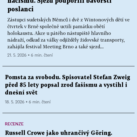
nacismu. Sjezd podpořili bavorští
poslanci
Zástupci sudetských Němců i dvě z Wintonových dětí ve
čtvrtek v Brně společně uctili památku obětí
holokaustu. Akce u pátého nástupiště hlavního
nádraží, odkud za války odjížděly židovské transporty,
zahájila festival Meeting Brno a také sjezd...
21. 5. 2026 ▪ 6 min. čtení
Pomsta za svobodu. Spisovatel Stefan Zweig
před 85 lety popsal zrod fašismu a vystihl i
dnešní svět
18. 5. 2026 ▪ 6 min. čtení
RECENZE
Russell Crowe jako uhrančivý Göring.