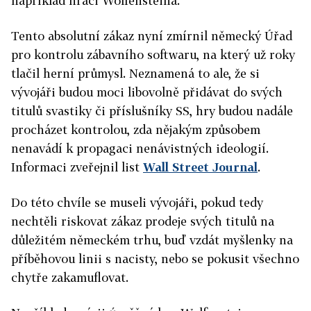
například hráči Wolfensteina.
Tento absolutní zákaz nyní zmírnil německý Úřad
pro kontrolu zábavního softwaru, na který už roky
tlačil herní průmysl. Neznamená to ale, že si
vývojáři budou moci libovolně přidávat do svých
titulů svastiky či příslušníky SS, hry budou nadále
procházet kontrolou, zda nějakým způsobem
nenavádí k propagaci nenávistných ideologií.
Informaci zveřejnil list
Wall Street Journal
.
Do této chvíle se museli vývojáři, pokud tedy
nechtěli riskovat zákaz prodeje svých titulů na
důležitém německém trhu, buď vzdát myšlenky na
příběhovou linii s nacisty, nebo se pokusit všechno
chytře zakamuflovat.