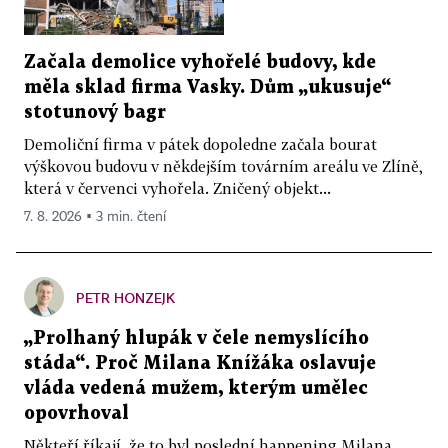
Začala demolice vyhořelé budovy, kde
měla sklad firma Vasky. Dům „ukusuje“
stotunový bagr
Demoliční firma v pátek dopoledne začala bourat
výškovou budovu v někdejším továrním areálu ve Zlíně,
která v červenci vyhořela. Zničený objekt...
7. 8. 2026 ▪ 3 min. čtení
PETR HONZEJK
„Prolhaný hlupák v čele nemyslícího
stáda“. Proč Milana Knížáka oslavuje
vláda vedená mužem, kterým umělec
opovrhoval
Někteří říkají, že to byl poslední happening Milana