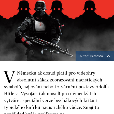
Autor ▪
Bethesda
V
Německu až dosud platil pro videohry
absolutní zákaz zobrazování nacistických
symbolů, hajlování nebo i ztvárnění postavy Adolfa
Hitlera. Vývojáři tak museli pro německý trh
vytvářet speciální verze bez hákových křížů i
typického knírku nacistického vůdce. Znají to