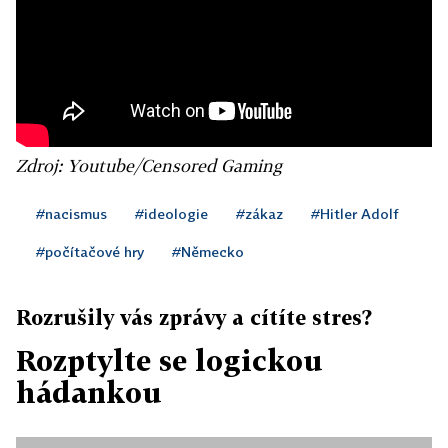
Zdroj: Youtube/Censored Gaming
#nacismus
#ideologie
#zákaz
#Hitler Adolf
#počítačové hry
#Německo
Rozrušily vás zprávy a cítíte stres?
Rozptylte se logickou
hádankou