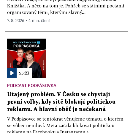
Knížáka. A něco na tom je. Pohřeb se státními poctami
organizovaný těmi, kterými slavný...
7. 8. 2026 ▪ 4 min. čtení
55:23
PODCAST PODPÁSOVKA
Utajený problém. V Česku se chystají
první volby, kdy sítě blokují politickou
reklamu. A hlavní oběť je nečekaná
V Podpásovce se tentokrát věnujeme tématu, o kterém
se vůbec nemluví. Meta začala blokovat politickou
reklamu na Facebooku a Instagramu a...