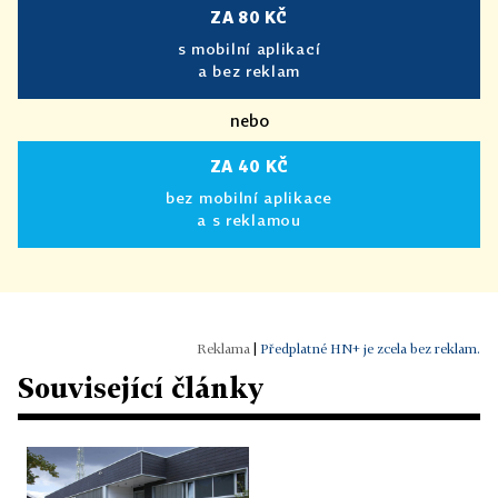
ZA 80 KČ
s mobilní aplikací
a bez reklam
nebo
ZA 40 KČ
bez mobilní aplikace
a s reklamou
|
Předplatné HN+ je zcela bez reklam.
Související články