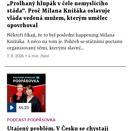
„Prolhaný hlupák v čele nemyslícího
stáda“. Proč Milana Knížáka oslavuje
vláda vedená mužem, kterým umělec
opovrhoval
Někteří říkají, že to byl poslední happening Milana
Knížáka. A něco na tom je. Pohřeb se státními poctami
organizovaný těmi, kterými slavný...
7. 8. 2026 ▪ 4 min. čtení
55:23
PODCAST PODPÁSOVKA
Utajený problém. V Česku se chystají