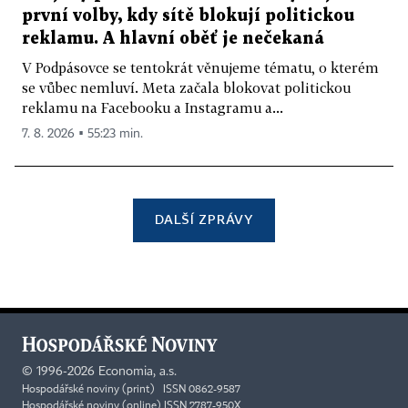
první volby, kdy sítě blokují politickou
reklamu. A hlavní oběť je nečekaná
V Podpásovce se tentokrát věnujeme tématu, o kterém
se vůbec nemluví. Meta začala blokovat politickou
reklamu na Facebooku a Instagramu a...
7. 8. 2026 ▪ 55:23 min.
DALŠÍ ZPRÁVY
©
1996-2026
Economia, a.s.
Hospodářské noviny (print) ISSN 0862-9587
Hospodářské noviny (online) ISSN 2787-950X