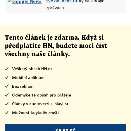
své oblíbené tituly
na Google
zprávách.
Tento článek
je
zdarma. Když si
předplatíte HN, budete moci číst
všechny naše články
.
Veškerý obsah HN.cz
Mobilní aplikace
Bez reklam
Odemykejte obsah pro přátele
Články v audioverzi + playlist
Možnost kdykoliv zrušit
ZA 80 KČ