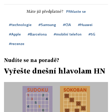
Máte již předplatné?
Přihlaste se
#technologie
#Samsung
#CIA
#Huawei
#Apple
#Barcelona
#mobilní telefon
#5G
#recenze
Nudíte se na poradě?
Vyřešte dnešní hlavolam HN