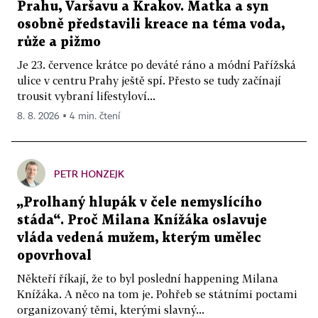
Prahu, Varšavu a Krakov. Matka a syn
osobně představili kreace na téma voda,
růže a pižmo
Je 23. července krátce po deváté ráno a módní Pařížská
ulice v centru Prahy ještě spí. Přesto se tudy začínají
trousit vybraní lifestyloví...
8. 8. 2026 ▪ 4 min. čtení
PETR HONZEJK
„Prolhaný hlupák v čele nemyslícího
stáda“. Proč Milana Knížáka oslavuje
vláda vedená mužem, kterým umělec
opovrhoval
Někteří říkají, že to byl poslední happening Milana
Knížáka. A něco na tom je. Pohřeb se státními poctami
organizovaný těmi, kterými slavný...