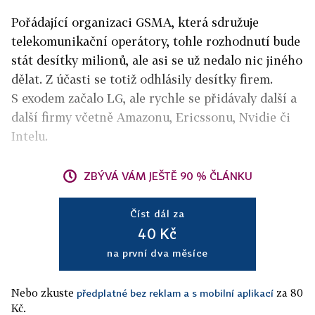
Pořádající organizaci GSMA, která sdružuje
telekomunikační operátory, tohle rozhodnutí bude
stát desítky milionů, ale asi se už nedalo nic jiného
dělat. Z účasti se totiž odhlásily desítky firem.
S exodem začalo LG, ale rychle se přidávaly další a
další firmy včetně Amazonu, Ericssonu, Nvidie či
Intelu.
ZBÝVÁ VÁM JEŠTĚ 90 % ČLÁNKU
Číst dál za
40 Kč
na první dva měsíce
Nebo zkuste
za 80
předplatné bez reklam a s mobilní aplikací
Kč.