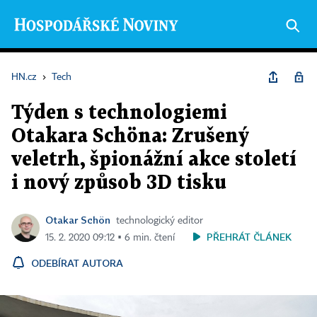
HN.cz
›
Tech
Týden s technologiemi
Otakara Schöna: Zrušený
veletrh, špionážní akce století
i nový způsob 3D tisku
Otakar Schön
technologický editor
PŘEHRÁT ČLÁNEK
15. 2. 2020 09:12 ▪ 6 min. čtení
ODEBÍRAT AUTORA