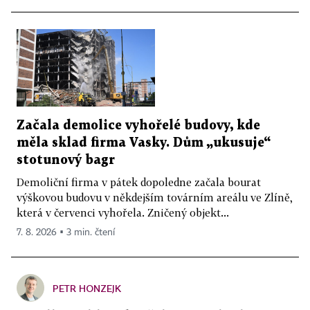
Začala demolice vyhořelé budovy, kde
měla sklad firma Vasky. Dům „ukusuje“
stotunový bagr
Demoliční firma v pátek dopoledne začala bourat
výškovou budovu v někdejším továrním areálu ve Zlíně,
která v červenci vyhořela. Zničený objekt...
7. 8. 2026 ▪ 3 min. čtení
PETR HONZEJK