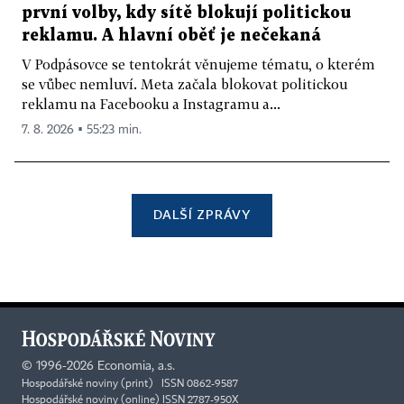
první volby, kdy sítě blokují politickou
reklamu. A hlavní oběť je nečekaná
V Podpásovce se tentokrát věnujeme tématu, o kterém
se vůbec nemluví. Meta začala blokovat politickou
reklamu na Facebooku a Instagramu a...
7. 8. 2026 ▪ 55:23 min.
DALŠÍ ZPRÁVY
©
1996-2026
Economia, a.s.
Hospodářské noviny (print) ISSN 0862-9587
Hospodářské noviny (online) ISSN 2787-950X