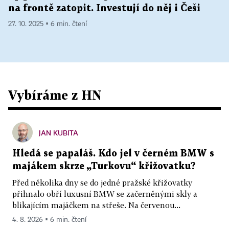
na frontě zatopit. Investují do něj i Češi
27. 10. 2025 ▪ 6 min. čtení
Vybíráme z HN
JAN KUBITA
Hledá se papaláš. Kdo jel v černém BMW s
majákem skrze „Turkovu“ křižovatku?
Před několika dny se do jedné pražské křižovatky
přihnalo obří luxusní BMW se začerněnými skly a
blikajícím majáčkem na střeše. Na červenou...
4. 8. 2026 ▪ 6 min. čtení