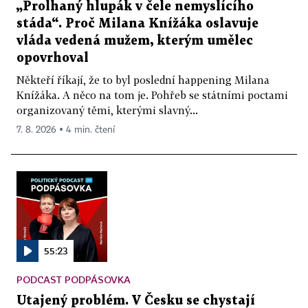
„Prolhaný hlupák v čele nemyslícího
stáda“. Proč Milana Knížáka oslavuje
vláda vedená mužem, kterým umělec
opovrhoval
Někteří říkají, že to byl poslední happening Milana
Knížáka. A něco na tom je. Pohřeb se státními poctami
organizovaný těmi, kterými slavný...
7. 8. 2026 ▪ 4 min. čtení
55:23
PODCAST PODPÁSOVKA
Utajený problém. V Česku se chystají