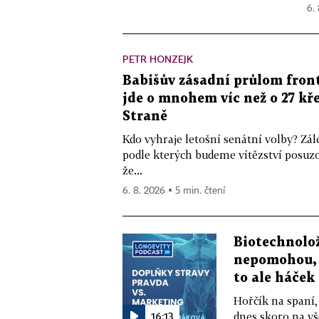
6.
PETR HONZEJK
Babišův zásadní průlom front
jde o mnohem víc než o 27 kře
Straně
Kdo vyhraje letošní senátní volby? Zál
podle kterých budeme vítězství posuzo
že...
6. 8. 2026 ▪ 5 min. čtení
Biotechnolo
nepomohou, 
to ale háček
Hořčík na spaní,
16:13
dnes skoro na vš