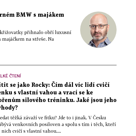
 černém BMW s majákem
 křižovatky přihnalo obří luxusní
m majáčkem na střeše. Na
LKÉ ČTENÍ
ítit se jako Rocky: Čím dál víc lidí cvičí
enku s vlastní vahou a vrací se ke
ořenům silového tréninku. Jaké jsou jeho
ýhody?
edat těžká závaží ve fitku? Jde to i jinak. V Česku
ibývá venkovních posiloven a spolu s tím i těch, kteří
 nich cvičí s vlastní vahou....