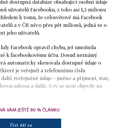
olně dostupná databáze obsahující osobní údaje
nů uživatelů Facebooku, z toho asi 1,3 milionu
zhledem k tomu, že celosvětově má Facebook
vatelů a v ČR něco přes pět milionů, jedná se o
nt jeho uživatelů.
, kdy Facebook opravil chybu, jež umožnila
azené k facebookovému účtu. Dosud neznámý
terá automaticky skenovala dostupné údaje o
(které je veřejné) a telefonnímu číslu
alší zveřejněné údaje – jméno a příjmení, stav,
ovou adresu a další. A ty se nyní objevily na
VÁ VÁM JEŠTĚ 80 % ČLÁNKU
Číst dál za