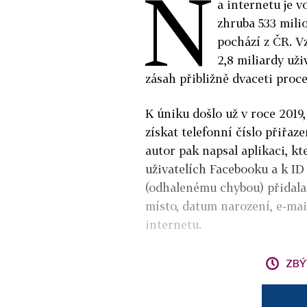
N
a internetu je v
zhruba 533 milio
pochází z ČR. V
2,8 miliardy uži
zásah přibližně dvaceti proce
K úniku došlo už v roce 2019
získat telefonní číslo přiř
autor pak napsal aplikaci, k
uživatelích Facebooku a k ID 
(odhalenému chybou) přidala d
místo, datum narození, e-mail
internetu.
ZBÝ