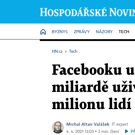
TECH
HOME
BYZNYS
ZPRÁVY
NÁZORY
HN.cz
›
Tech
Facebooku un
miliardě uži
milionu lidí
Michal Altair Valášek
IT expert
P
4. 4. 2021 13:03 ▪ 3 min. čtení