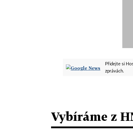
Přidejte si H
zprávách.
Vybíráme z H