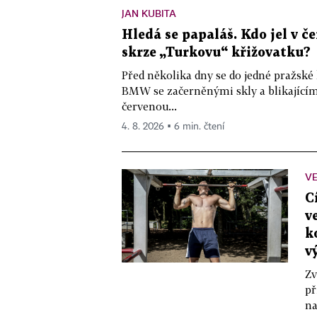
JAN KUBITA
Hledá se papaláš. Kdo jel v
skrze „Turkovu“ křižovatku?
Před několika dny se do jedné pražské
BMW se začerněnými skly a blikající
červenou...
4. 8. 2026 ▪ 6 min. čtení
VE
C
v
k
v
Zv
př
na