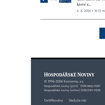
které z...
6. 8. 2026 ▪ 16:13 m
©
1996-2026
Economia, a.s.
Hospodářské noviny (print) ISSN 0862-9587
Hospodářské noviny (online) ISSN 2787-950X
Certifikováno
Sledujte nás