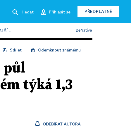
PŘEDPLATNÉ
Hledat
Přihlásit se
BeNative
ALŠÍ
Sdílet
Odemknout známému
 půl
lém týká 1,3
ODEBÍRAT AUTORA