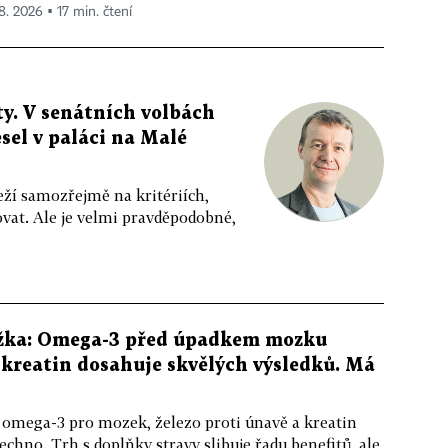
 8. 2026 ▪ 17 min. čtení
y. V senátních volbách
sel v paláci na Malé
eží samozřejmě na kritériích,
vat. Ale je velmi pravděpodobné,
žka: Omega-3 před úpadkem mozku
kreatin dosahuje skvělých výsledků. Má
 omega-3 pro mozek, železo proti únavě a kreatin
echno. Trh s doplňky stravy slibuje řadu benefitů, ale