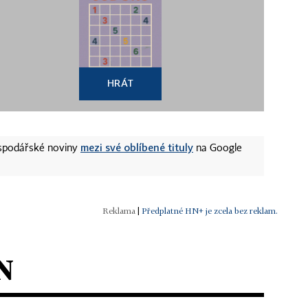
HRÁT
mezi své oblíbené tituly
ospodářské noviny
na Google
|
Předplatné HN+ je zcela bez reklam.
N