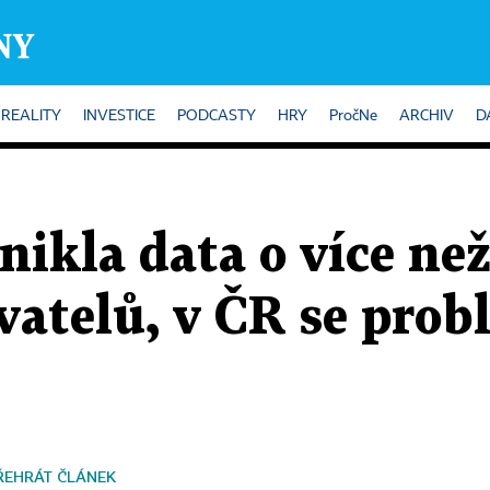
REALITY
INVESTICE
PODCASTY
HRY
PročNe
ARCHIV
D
ikla data o více než
vatelů, v ČR se prob
ŘEHRÁT ČLÁNEK