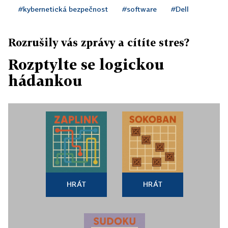
#kybernetická bezpečnost
#software
#Dell
Rozrušily vás zprávy a cítíte stres?
Rozptylte se logickou
hádankou
HRÁT
HRÁT