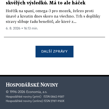
skvělých výsledků. Má to ale háček
Hořčík na spaní, omega-3 pro mozek, železo proti
únavě a kreatin dnes skoro na všechno. Trh s doplňky
stravy slibuje řadu benefitů, ale které z...
6. 8. 2026 ▪ 16:13 min.
DALŠÍ ZPRÁVY
©
1996-2026
Economia, a.s.
Hospodářské noviny (print) ISSN 0862-9587
Hospodářské noviny (online) ISSN 2787-950X