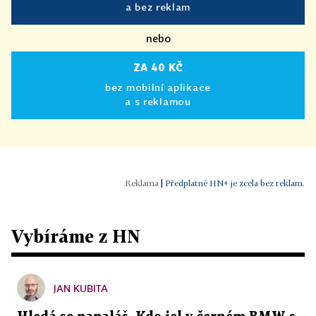
a bez reklam
nebo
ZA 40 KČ
bez mobilní aplikace
a s reklamou
|
Předplatné HN+ je zcela bez reklam.
Vybíráme z HN
JAN KUBITA