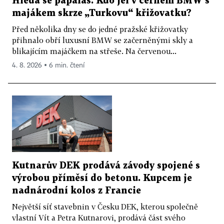
Hledá se papaláš. Kdo jel v černém BMW s
majákem skrze „Turkovu“ křižovatku?
Před několika dny se do jedné pražské křižovatky
přihnalo obří luxusní BMW se začerněnými skly a
blikajícím majáčkem na střeše. Na červenou...
4. 8. 2026 ▪ 6 min. čtení
Kutnarův DEK prodává závody spojené s
výrobou příměsí do betonu. Kupcem je
nadnárodní kolos z Francie
Největší síť stavebnin v Česku DEK, kterou společně
vlastní Vít a Petra Kutnarovi, prodává část svého