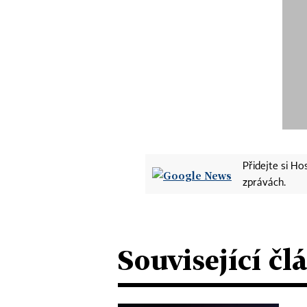
Přidejte si H
zprávách.
Související čl