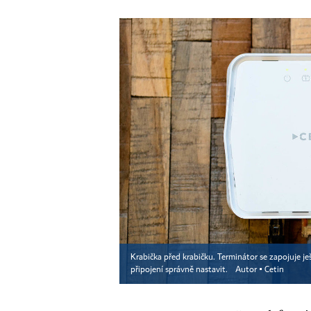
Krabička před krabičku. Terminátor se zapojuje j
připojení správně nastavit.
Autor ▪
Cetin