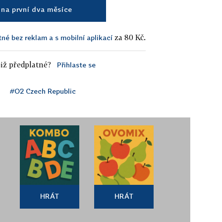
na první dva měsíce
za 80 Kč.
tné bez reklam a s mobilní aplikací
iž předplatné?
Přihlaste se
#O2 Czech Republic
HRÁT
HRÁT