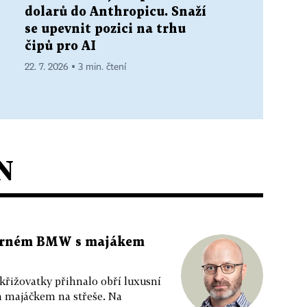
dolarů do Anthropicu. Snaží
se upevnit pozici na trhu
čipů pro AI
22. 7. 2026 ▪ 3 min. čtení
N
 černém BMW s majákem
 křižovatky přihnalo obří luxusní
m majáčkem na střeše. Na