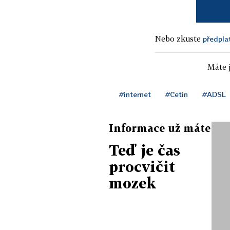
Nebo zkuste
předpla
Máte j
#internet
#Cetin
#ADSL
Informace už máte
Teď je čas
procvičit
mozek