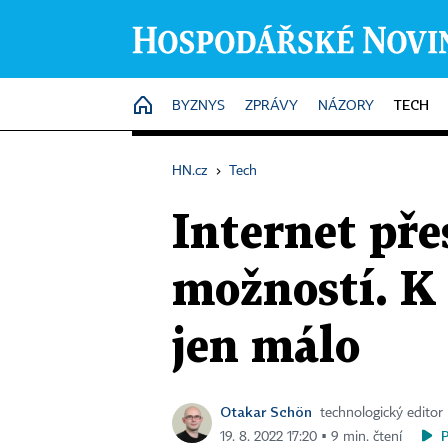
TECH
HOME
BYZNYS
ZPRÁVY
NÁZORY
HN.cz
›
Tech
Internet pře
možností. K 
jen málo
Otakar Schön
technologický editor
19. 8. 2022 17:20 ▪ 9 min. čtení