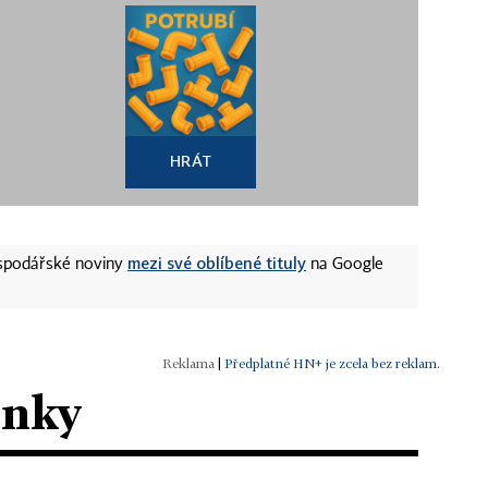
HRÁT
mezi své oblíbené tituly
ospodářské noviny
na Google
|
Předplatné HN+ je zcela bez reklam.
ánky