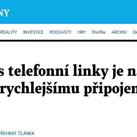
REALITY
INVESTICE
PODCASTY
HRY
PročNe
ARCHIV
D
s telefonní linky je 
rychlejšímu připojení
PŘEHRÁT ČLÁNEK