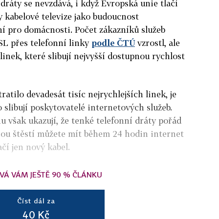
 dráty se nevzdává, i když Evropská unie tlačí
y kabelové televize jako budoucnost
ní pro domácnosti. Počet zákazníků služeb
L přes telefonní linky
podle ČTÚ
vzrostl, ale
inek, které slibují nejvyšší dostupnou rychlost
atilo devadesát tisíc nejrychlejších linek, je
o slibují poskytovatelé internetových služeb.
u však ukazují, že tenké telefonní dráty pořád
hou štěstí můžete mít během 24 hodin internet
ačí jen nový kabel.
VÁ VÁM JEŠTĚ 90 % ČLÁNKU
Číst dál za
40 Kč