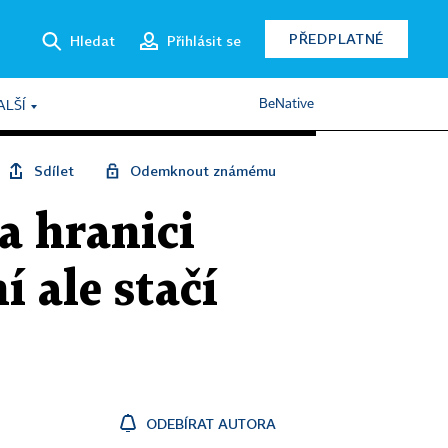
PŘEDPLATNÉ
Hledat
Přihlásit se
BeNative
ALŠÍ
Sdílet
Odemknout známému
na hranici
 ale stačí
ODEBÍRAT AUTORA