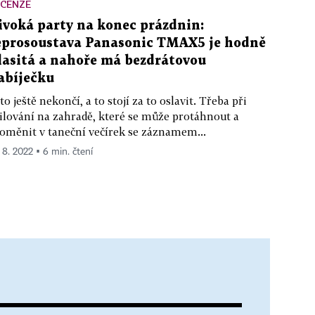
ECENZE
ivoká party na konec prázdnin:
eprosoustava Panasonic TMAX5 je hodně
lasitá a nahoře má bezdrátovou
abíječku
to ještě nekončí, a to stojí za to oslavit. Třeba při
ilování na zahradě, které se může protáhnout a
oměnit v taneční večírek se záznamem...
. 8. 2022 ▪ 6 min. čtení