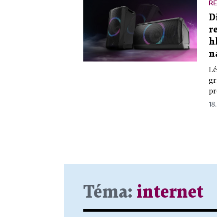
R
D
r
h
n
Lé
gr
pr
18
Téma:
internet