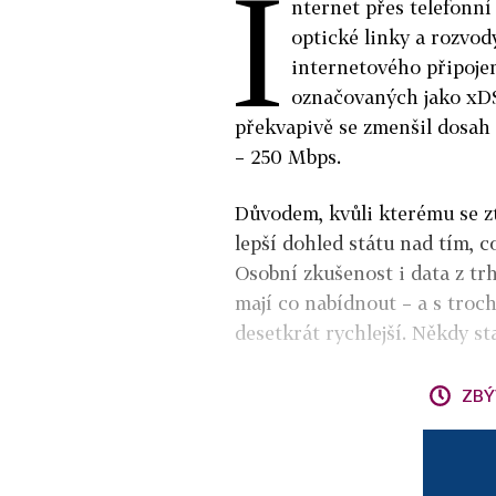
I
nternet přes telefonní
optické linky a rozvod
internetového připoje
označovaných jako xDS
překvapivě se zmenšil dosah l
– 250 Mbps.
Důvodem, kvůli kterému se ztr
lepší dohled státu nad tím, c
Osobní zkušenost i data z trh
mají co nabídnout – a s troc
desetkrát rychlejší. Někdy st
ZBÝ