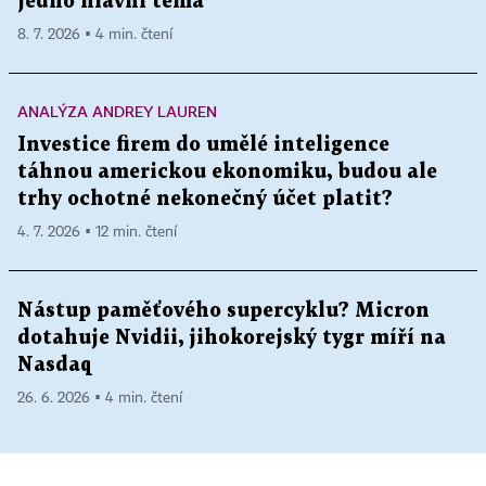
jedno hlavní téma
8. 7. 2026 ▪ 4 min. čtení
ANALÝZA ANDREY LAUREN
Investice firem do umělé inteligence
táhnou americkou ekonomiku, budou ale
trhy ochotné nekonečný účet platit?
4. 7. 2026 ▪ 12 min. čtení
Nástup paměťového supercyklu? Micron
dotahuje Nvidii, jihokorejský tygr míří na
Nasdaq
26. 6. 2026 ▪ 4 min. čtení