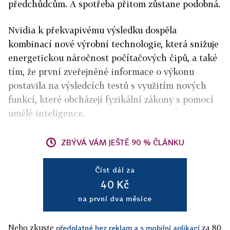
předchůdcům. A spotřeba přitom zůstane podobná.
Nvidia k překvapivému výsledku dospěla
kombinací nové výrobní technologie, která snižuje
energetickou náročnost počítačových čipů, a také
tím, že první zveřejněné informace o výkonu
postavila na výsledcích testů s využitím nových
funkcí, které obcházejí fyzikální zákony s pomocí
umělé inteligence.
ZBÝVÁ VÁM JEŠTĚ 90 % ČLÁNKU
Číst dál za
40 Kč
na první dva měsíce
Nebo zkuste
za 80
předplatné bez reklam a s mobilní aplikací