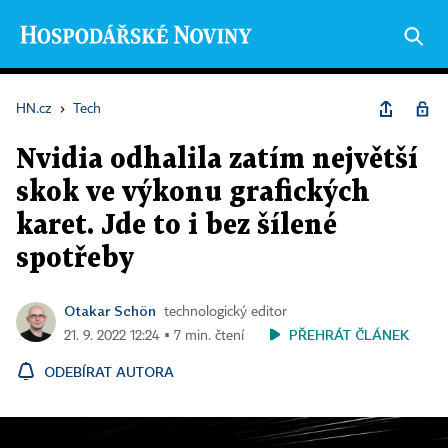
HN.cz
›
Tech
Nvidia odhalila zatím největší
skok ve výkonu grafických
karet. Jde to i bez šílené
spotřeby
Otakar Schön
technologický editor
PŘEHRÁT ČLÁNEK
21. 9. 2022 12:24 ▪ 7 min. čtení
ODEBÍRAT AUTORA