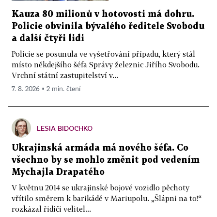
Kauza 80 milionů v hotovosti má dohru.
Policie obvinila bývalého ředitele Svobodu
a další čtyři lidi
Policie se posunula ve vyšetřování případu, který stál
místo někdejšího šéfa Správy železnic Jiřího Svobodu.
Vrchní státní zastupitelství v...
7. 8. 2026 ▪ 2 min. čtení
LESIA BIDOCHKO
Ukrajinská armáda má nového šéfa. Co
všechno by se mohlo změnit pod vedením
Mychajla Drapatého
V květnu 2014 se ukrajinské bojové vozidlo pěchoty
vřítilo směrem k barikádě v Mariupolu. „Šlápni na to!“
rozkázal řidiči velitel...