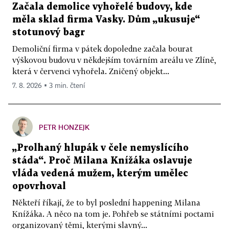
Začala demolice vyhořelé budovy, kde
měla sklad firma Vasky. Dům „ukusuje“
stotunový bagr
Demoliční firma v pátek dopoledne začala bourat
výškovou budovu v někdejším továrním areálu ve Zlíně,
která v červenci vyhořela. Zničený objekt...
7. 8. 2026 ▪ 3 min. čtení
PETR HONZEJK
„Prolhaný hlupák v čele nemyslícího
stáda“. Proč Milana Knížáka oslavuje
vláda vedená mužem, kterým umělec
opovrhoval
Někteří říkají, že to byl poslední happening Milana
Knížáka. A něco na tom je. Pohřeb se státními poctami
organizovaný těmi, kterými slavný...