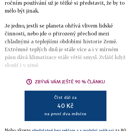
ročním používání už je těžké si představit, že by to
mělo být jinak.
Je jedno, jestli se planeta ohřívá vlivem lidské
činnosti, nebo jde o přirozený přechod mezi
chladnými a teplejšími obdobími historie Země.
Extrémně teplých dnů je stále více a i v mírném
pásu dává klimatizace stále větší smysl. Zvlášť když
slouží i v zimě.
ZBÝVÁ VÁM JEŠTĚ 90 % ČLÁNKU
Číst dál za
40 Kč
na první dva měsíce
Nebo zkuste
za 80
předplatné bez reklam a s mobilní aplikací