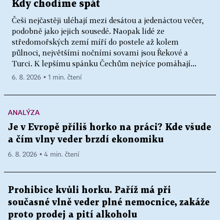
Kdy chodíme spát
Češi nejčastěji uléhají mezi desátou a jedenáctou večer,
podobně jako jejich sousedé. Naopak lidé ze
středomořských zemí míří do postele až kolem
půlnoci, největšími nočními sovami jsou Řekové a
Turci. K lepšímu spánku Čechům nejvíce pomáhají...
6. 8. 2026 ▪ 1 min. čtení
ANALÝZA
Je v Evropě příliš horko na práci? Kde všude
a čím vlny veder brzdí ekonomiku
6. 8. 2026 ▪ 4 min. čtení
Prohibice kvůli horku. Paříž má při
současné vlně veder plné nemocnice, zakáže
proto prodej a pití alkoholu