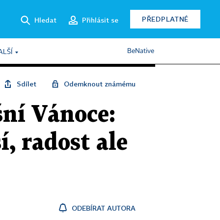
PŘEDPLATNÉ
Hledat
Přihlásit se
BeNative
ALŠÍ
Sdílet
Odemknout známému
šní Vánoce:
, radost ale
ODEBÍRAT AUTORA