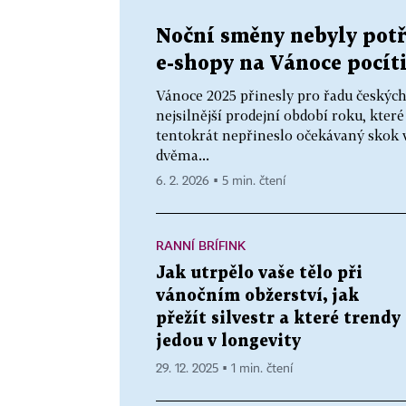
Noční směny nebyly potře
e-shopy na Vánoce pocít
Vánoce 2025 přinesly pro řadu českých
nejsilnější prodejní období roku, kte
tentokrát nepřineslo očekávaný skok v
dvěma...
6. 2. 2026 ▪ 5 min. čtení
RANNÍ BRÍFINK
Jak utrpělo vaše tělo při
vánočním obžerství, jak
přežít silvestr a které trendy
jedou v longevity
29. 12. 2025 ▪ 1 min. čtení