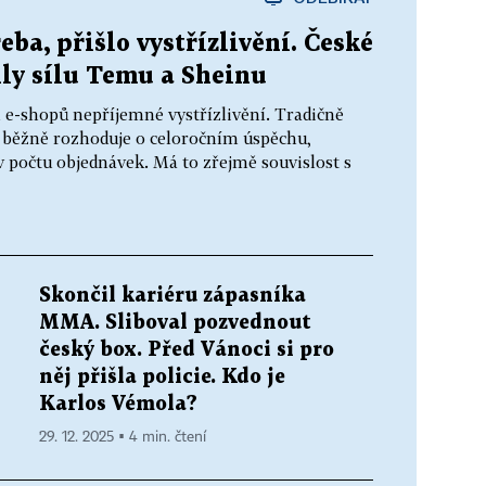
ba, přišlo vystřízlivění. České
ily sílu Temu a Sheinu
 e-shopů nepříjemné vystřízlivění. Tradičně
ré běžně rozhoduje o celoročním úspěchu,
 počtu objednávek. Má to zřejmě souvislost s
Skončil kariéru zápasníka
MMA. Sliboval pozvednout
český box. Před Vánoci si pro
něj přišla policie. Kdo je
Karlos Vémola?
29. 12. 2025 ▪ 4 min. čtení