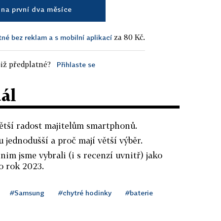
na první dva měsíce
za 80 Kč.
tné bez reklam a s mobilní aplikací
iž předplatné?
Přihlaste se
dál
větší radost majitelům smartphonů.
 jednodušší a proč mají větší výběr.
nim jsme vybrali (i s recenzí uvnitř) jako
ro rok 2023.
#Samsung
#chytré hodinky
#baterie