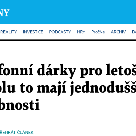
REALITY
INVESTICE
PODCASTY
HRY
PročNe
ARCHIV
D
efonní dárky pro leto
u to mají jednodušší
obnosti
ŘEHRÁT ČLÁNEK