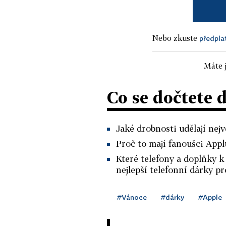
Nebo zkuste
předpla
Máte j
Co se dočtete 
Jaké drobnosti udělají nej
Proč to mají fanoušci Applu
Které telefony a doplňky k 
nejlepší telefonní dárky p
#Vánoce
#dárky
#Apple