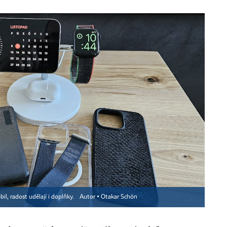
l, radost udělají i doplňky.
Autor ▪
Otakar Schön