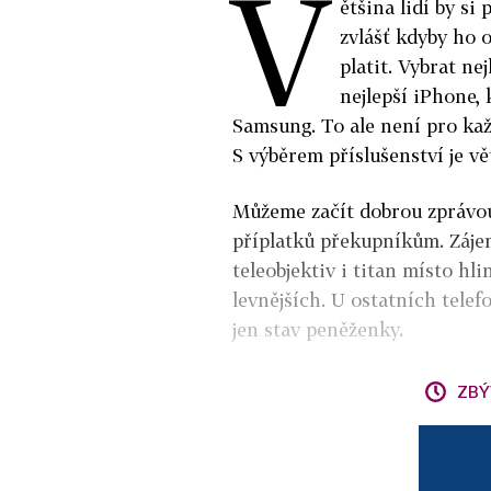
V
ětšina lidí by si
zvlášť kdyby ho 
platit. Vybrat ne
nejlepší iPhone, 
Samsung. To ale není pro kaž
S výběrem příslušenství je v
Můžeme začít dobrou zprávou 
příplatků překupníkům. Záj
teleobjektiv i titan místo hli
levnějších. U ostatních tele
jen stav peněženky.
ZBÝ