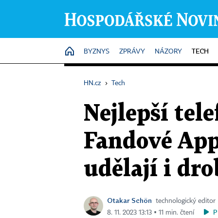
TECH
HOME
BYZNYS
ZPRÁVY
NÁZORY
HN.cz
›
Tech
Nejlepší tel
Fandové Appl
udělají i dr
Otakar Schön
technologický editor
P
8. 11. 2023 13:13 ▪ 11 min. čtení