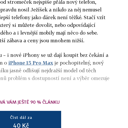
 pod stromeček nejspíše přála nový telefon,
opravdu nosil Ježíšek a nikdo za něj nemusel
jlepší telefony jako dárek není těžké. Stačí vzít
který si můžete dovolit, nebo odpovídající
dého a i levnější mobily mají něco do sebe.
ětší zábava a ceny jsou mnohem nižší.
– i nové iPhony se už dají koupit bez čekání a
em o
iPhone 15 Pro Max
je pochopitelný, nový
níku jasně odlišují nejdražší model od těch
fonů problém s dostupností není a výběr omezuje
VÁ VÁM JEŠTĚ 90 % ČLÁNKU
Číst dál za
40 Kč