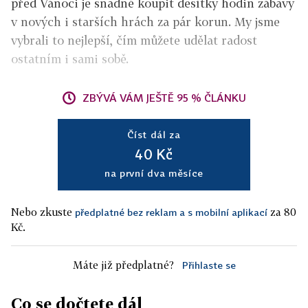
před Vánoci je snadné koupit desítky hodin zábavy
v nových i starších hrách za pár korun. My jsme
vybrali to nejlepší, čím můžete udělat radost
ostatním i sami sobě.
ZBÝVÁ VÁM JEŠTĚ 95 % ČLÁNKU
Číst dál za
40 Kč
na první dva měsíce
Nebo zkuste
za 80
předplatné bez reklam a s mobilní aplikací
Kč.
Máte již předplatné?
Přihlaste se
Co se dočtete dál