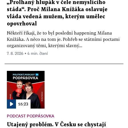
„Prolhaný hlupák v čele nemyslícího
stáda“. Proč Milana Knížáka oslavuje
vláda vedená mužem, kterým umělec
opovrhoval
Někteří říkají, že to byl poslední happening Milana
Knížáka. A něco na tom je. Pohřeb se státními poctami
organizovaný těmi, kterými slavný...
7. 8. 2026 ▪ 4 min. čtení
55:23
PODCAST PODPÁSOVKA
Utajený problém. V Česku se chystají