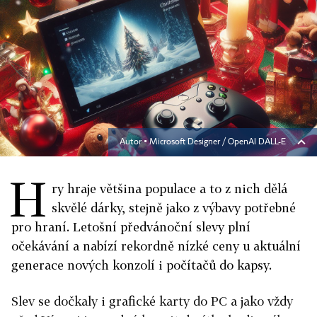
Autor ▪
Microsoft Designer / OpenAI DALL-E
H
ry hraje většina populace a to z nich dělá
skvělé dárky, stejně jako z výbavy potřebné
pro hraní. Letošní předvánoční slevy plní
očekávání a nabízí rekordně nízké ceny u aktuální
generace nových konzolí i počítačů do kapsy.
Slev se dočkaly i grafické karty do PC a jako vždy