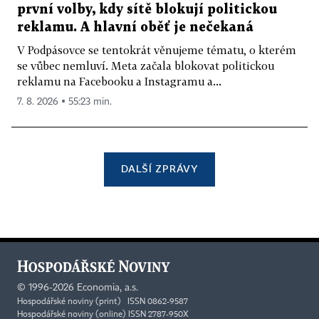
první volby, kdy sítě blokují politickou
reklamu. A hlavní oběť je nečekaná
V Podpásovce se tentokrát věnujeme tématu, o kterém
se vůbec nemluví. Meta začala blokovat politickou
reklamu na Facebooku a Instagramu a...
7. 8. 2026 ▪ 55:23 min.
DALŠÍ ZPRÁVY
©
1996-2026
Economia, a.s.
Hospodářské noviny (print) ISSN 0862-9587
Hospodářské noviny (online) ISSN 2787-950X