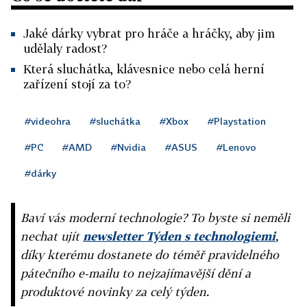
Jaké dárky vybrat pro hráče a hráčky, aby jim
udělaly radost?
Která sluchátka, klávesnice nebo celá herní
zařízení stojí za to?
#videohra
#sluchátka
#Xbox
#Playstation
#PC
#AMD
#Nvidia
#ASUS
#Lenovo
#dárky
Baví vás moderní technologie? To byste si neměli
nechat ujít
newsletter Týden s technologiemi
,
díky kterému dostanete do téměř pravidelného
pátečního e-mailu to nejzajímavější dění a
produktové novinky za celý týden.