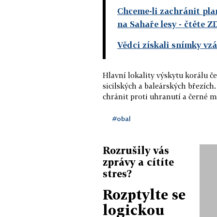
Chceme-li zachránit pl
na Sahaře lesy
- čtěte Z
Vědci získali snímky v
Hlavní lokality výskytu korálu če
sicilských a baleárských březíc
chránit proti uhranutí a černé m
#obal
Rozrušily vás
zprávy a cítíte
stres?
Rozptylte se
logickou