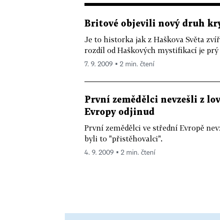
Britové objevili nový druh kr
Je to historka jak z Haškova Světa zvíř
rozdíl od Haškových mystifikací je prý a
7. 9. 2009 ▪ 2 min. čtení
První zemědělci nevzešli z lov
Evropy odjinud
První zemědělci ve střední Evropě nevz
byli to "přistěhovalci".
4. 9. 2009 ▪ 2 min. čtení