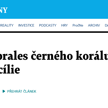
REALITY
INVESTICE
PODCASTY
HRY
PročNe
ARCHIV
D
rales černého korál
ílie
PŘEHRÁT ČLÁNEK