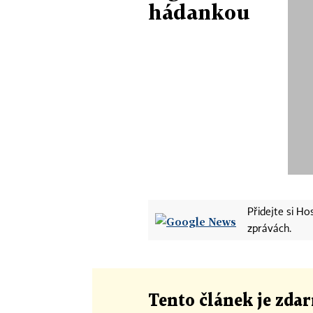
hádankou
Přidejte si H
zprávách.
Tento článek
je
zdar