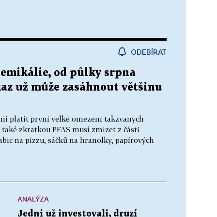
ODEBÍRAT
emikálie, od půlky srpna
ákaz už může zasáhnout většinu
ii platit první velké omezení takzvaných
 také zkratkou PFAS musí zmizet z části
abic na pizzu, sáčků na hranolky, papírových
ANALÝZA
Jedni už investovali, druzí