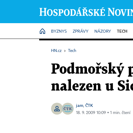
TECH
HOME
BYZNYS
ZPRÁVY
NÁZORY
HN.cz
›
Tech
Podmořský p
nalezen u Sic
jam
ČTK
,
18. 9. 2009 10:09 ▪ 1 min. čtení