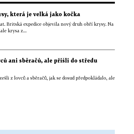
ysy, která je velká jako kočka
at. Britská expedice objevila nový druh obří krysy. Na
le krysa z...
ců ani sběračů, ale přišli do středu
ešli z lovců a sběračů, jak se dosud předpokládalo, ale