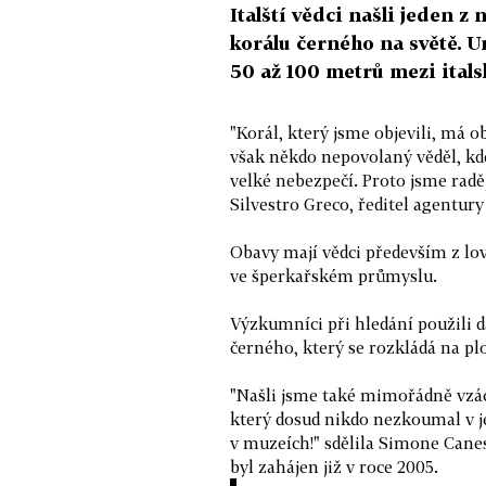
Italští vědci našli jeden 
korálu černého na světě. U
50 až 100 metrů mezi itals
"Korál, který jsme objevili, má 
však někdo nepovolaný věděl, kde
velké nebezpečí. Proto jsme raděj
Silvestro Greco, ředitel agentury 
Obavy mají vědci především z lovc
ve šperkařském průmyslu.
Výzkumníci při hledání použili 
černého, který se rozkládá na plo
"Našli jsme také mimořádně vzá
který dosud nikdo nezkoumal v j
v muzeích!" sdělila Simone Cane
byl zahájen již v roce 2005.