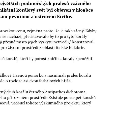
z největších podmořských pralesů vzácného
nikátní korálový svět byl objeven v hloubce
kou pevninou a ostrovem Sicílie.
obrovskou cenu, zejména proto, že je tak vzácný. Kdyby
 se nachází, představovalo by to pro tyto korály
i přesné místo jejich výskytu neuvedli," konstatoval
pro životní prostředí z oblasti italské Kalábrie.
ů korálů, kteří by porost zničili a korály zpeněžili
dálkově řízenou ponorku a nasnímali prales korálu
še o rozloze asi dvou fotbalových hřišť.
cný druh korálu černého Antipathes dichotoma,
eho přirozeném prostředí. Existuje pouze pět kousků
seová, vedoucí tohoto výzkumného projektu, který