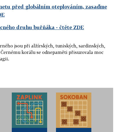
anetu před globálním oteplováním, zasaďme
DE
zácného druhu buřňáka
- čtěte ZDE
rného jsou při alžírských, tuniských, sardinských,
h. Černému korálu se odnepaměti přisuzovala moc
agii.