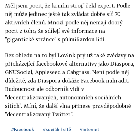
Měl jsem pocit, že krmím stroj," řekl expert. Podle
něj může jedinec ještě tak zvládat dobře síť 70
aktivních členů. Mnozí podle něj nemají dobrý
pocit z toho, že sdílejí své informace na
"gigantické stránce" s půlmiliardou lidí.
Bez ohledu na to byl Lovink prý už také zvědavý na
přicházející facebookové alternativy jako Diaspora,
GNUSocial, Appleseed a Cabgrass. Není podle něj
důležité, zda Diaspora dokáže Facebook nahradit.
Budoucnost ale odborník vidí v
"decentralizovaných, autonomních sociálních
sítích". Míní, že další vlna přinese pravděpodobně
"decentralizovaný Twitter".
#Facebook
#sociální sítě
#internet