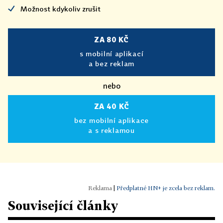
Možnost kdykoliv zrušit
ZA 80 KČ
s mobilní aplikací
a bez reklam
nebo
ZA 40 KČ
bez mobilní aplikace
a s reklamou
|
Předplatné HN+ je zcela bez reklam.
Související články