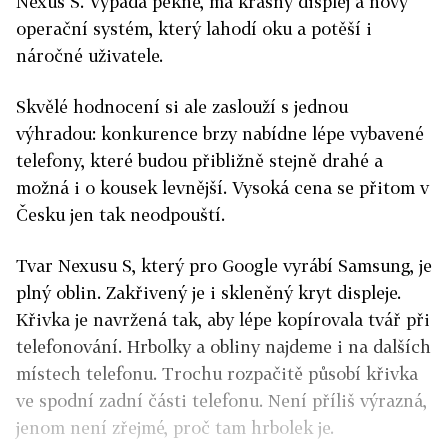
Nexus S. Vypadá pěkně, má krásný displej a nový
operační systém, který lahodí oku a potěší i
náročné uživatele.
Skvělé hodnocení si ale zaslouží s jednou
výhradou: konkurence brzy nabídne lépe vybavené
telefony, které budou přibližně stejně drahé a
možná i o kousek levnější. Vysoká cena se přitom v
Česku jen tak neodpouští.
Tvar Nexusu S, který pro Google vyrábí Samsung, je
plný oblin. Zakřivený je i skleněný kryt displeje.
Křivka je navržená tak, aby lépe kopírovala tvář při
telefonování. Hrbolky a obliny najdeme i na dalších
místech telefonu. Trochu rozpačitě působí křivka
ve spodní zadní části telefonu. Není příliš výrazná,
jenom není zřejmé, proč tam hrbolek je.