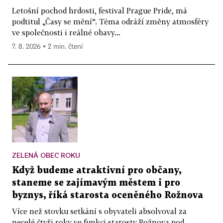
Letošní pochod hrdosti, festival Prague Pride, má
podtitul „Časy se mění“. Téma odráží změny atmosféry
ve společnosti i reálné obavy...
7. 8. 2026 ▪ 2 min. čtení
ZELENÁ OBEC ROKU
Když budeme atraktivní pro občany,
staneme se zajímavým městem i pro
byznys, říká starosta oceněného Rožnova
Více než stovku setkání s obyvateli absolvoval za
necelé čtyři roky ve funkci starosty Rožnova pod