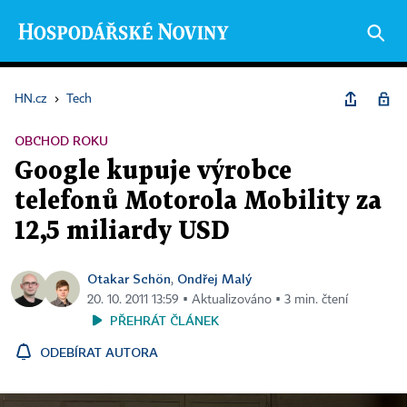
HN.cz
›
Tech
OBCHOD ROKU
Google kupuje výrobce
telefonů Motorola Mobility za
12,5 miliardy USD
Otakar Schön
Ondřej Malý
,
20. 10. 2011 13:59 ▪ Aktualizováno ▪ 3 min. čtení
PŘEHRÁT ČLÁNEK
ODEBÍRAT AUTORA