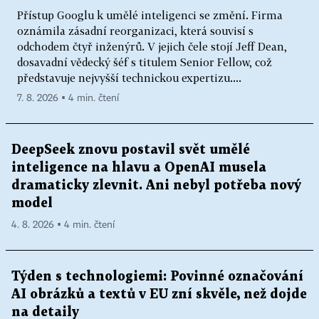
Přístup Googlu k umělé inteligenci se změní. Firma
oznámila zásadní reorganizaci, která souvisí s
odchodem čtyř inženýrů. V jejich čele stojí Jeff Dean,
dosavadní vědecký šéf s titulem Senior Fellow, což
představuje nejvyšší technickou expertizu....
7. 8. 2026 ▪ 4 min. čtení
DeepSeek znovu postavil svět umělé
inteligence na hlavu a OpenAI musela
dramaticky zlevnit. Ani nebyl potřeba nový
model
4. 8. 2026 ▪ 4 min. čtení
Týden s technologiemi: Povinné označování
AI obrázků a textů v EU zní skvěle, než dojde
na detaily