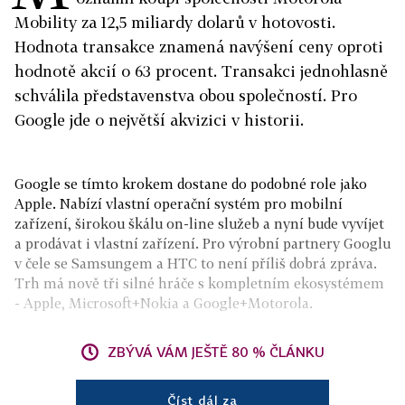
Mobility za 12,5 miliardy dolarů v hotovosti.
Hodnota transakce znamená navýšení ceny oproti
hodnotě akcií o 63 procent. Transakci jednohlasně
schválila představenstva obou společností. Pro
Google jde o největší akvizici v historii.
Google se tímto krokem dostane do podobné role jako
Apple. Nabízí vlastní operační systém pro mobilní
zařízení, širokou škálu on-line služeb a nyní bude vyvíjet
a prodávat i vlastní zařízení. Pro výrobní partnery Googlu
v čele se Samsungem a HTC to není příliš dobrá zpráva.
Trh má nově tři silné hráče s kompletním ekosystémem
- Apple, Microsoft+Nokia a Google+Motorola.
ZBÝVÁ VÁM JEŠTĚ 80 % ČLÁNKU
Číst dál za