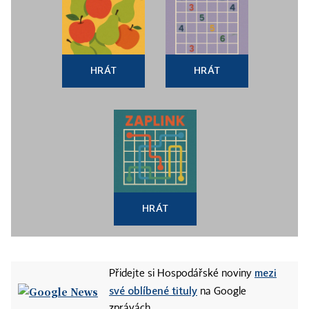
HRÁT
HRÁT
HRÁT
mezi
Přidejte si Hospodářské noviny
své oblíbené tituly
na Google
zprávách.