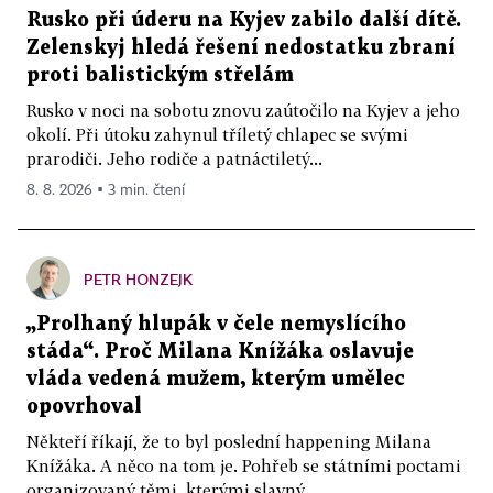
Rusko při úderu na Kyjev zabilo další dítě.
Zelenskyj hledá řešení nedostatku zbraní
proti balistickým střelám
Rusko v noci na sobotu znovu zaútočilo na Kyjev a jeho
okolí. Při útoku zahynul tříletý chlapec se svými
prarodiči. Jeho rodiče a patnáctiletý...
8. 8. 2026 ▪ 3 min. čtení
PETR HONZEJK
„Prolhaný hlupák v čele nemyslícího
stáda“. Proč Milana Knížáka oslavuje
vláda vedená mužem, kterým umělec
opovrhoval
Někteří říkají, že to byl poslední happening Milana
Knížáka. A něco na tom je. Pohřeb se státními poctami
organizovaný těmi, kterými slavný...