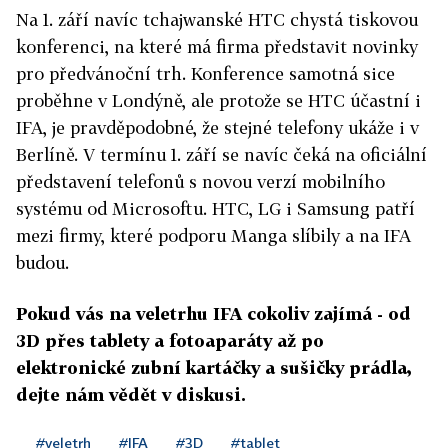
Na 1. září navíc tchajwanské HTC chystá tiskovou
konferenci, na které má firma představit novinky
pro předvánoční trh. Konference samotná sice
proběhne v Londýně, ale protože se HTC účastní i
IFA, je pravděpodobné, že stejné telefony ukáže i v
Berlíně. V termínu 1. září se navíc čeká na oficiální
představení telefonů s novou verzí mobilního
systému od Microsoftu. HTC, LG i Samsung patří
mezi firmy, které podporu Manga slíbily a na IFA
budou.
Pokud vás na veletrhu IFA cokoliv zajímá - od
3D přes tablety a fotoaparáty až po
elektronické zubní kartáčky a sušičky prádla,
dejte nám vědět v diskusi.
#veletrh
#IFA
#3D
#tablet