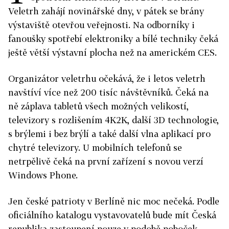
Veletrh zahájí novinářské dny, v pátek se brány
výstaviště otevřou veřejnosti. Na odborníky i
fanoušky spotřebí elektroniky a bílé techniky čeká
ještě větší výstavní plocha než na americkém CES.
Organizátor veletrhu očekává, že i letos veletrh
navštíví více než 200 tisíc návštěvníků. Čeká na
ně záplava tabletů všech možných velikostí,
televizory s rozlišením 4K2K, další 3D technologie,
s brýlemi i bez brýlí a také další vlna aplikací pro
chytré televizory. U mobilních telefonů se
netrpělivě čeká na první zařízení s novou verzí
Windows Phone.
Jen české patrioty v Berlíně nic moc nečeká. Podle
oficiálního katalogu vystavovatelů bude mít Česká
republika zastoupení pouze v podobě poboček