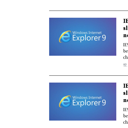
I
s
n
IE
be
ch
17.
I
s
n
IE
be
ch