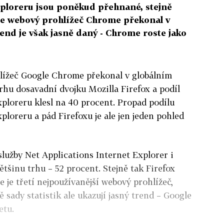
xploreru jsou poněkud přehnané, stejně
 že webový prohlížeč Chrome překonal v
rend je však jasně daný - Chrome roste jako
lížeč Google Chrome překonal v globálním
rhu dosavadní dvojku Mozilla Firefox a podíl
xploreru klesl na 40 procent. Propad podílu
ploreru a pád Firefoxu je ale jen jeden pohled
služby Net Applications Internet Explorer i
ětšinu trhu – 52 procent. Stejně tak Firefox
 je třetí nejpoužívanější webový prohlížeč,
 sady statistik ale ukazují jasný trend – Google
etu.