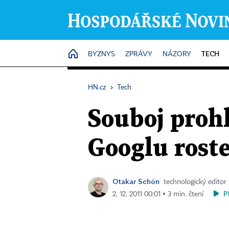
TECH
HOME
BYZNYS
ZPRÁVY
NÁZORY
HN.cz
›
Tech
Souboj proh
Googlu roste
Otakar Schön
technologický editor
P
2. 12. 2011 00:01 ▪ 3 min. čtení