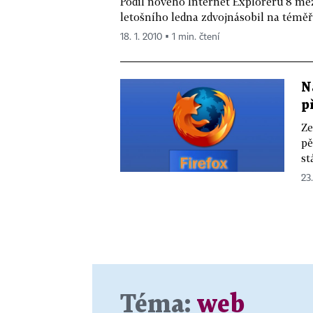
Podíl nového Internet Exploreru 8 me
letošního ledna zdvojnásobil na téměř
18. 1. 2010 ▪ 1 min. čtení
N
p
Ze
pě
st
23.
Téma:
web