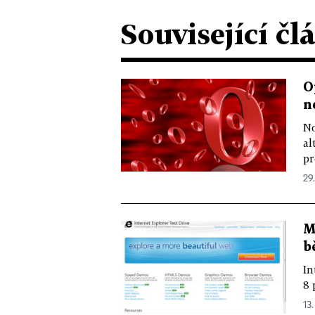
Související čl
O
n
No
al
pr
29.
M
b
In
8 
13.