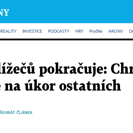
REALITY
INVESTICE
PODCASTY
HRY
PročNe
ARCHIV
D
lížečů pokračuje: Ch
 na úkor ostatních
ŘEHRÁT ČLÁNEK