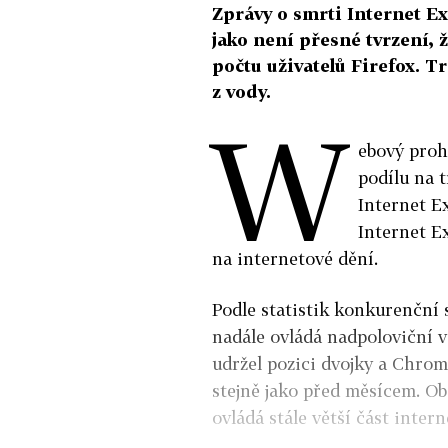
Zprávy o smrti Internet E
jako není přesné tvrzení,
počtu uživatelů Firefox. T
z vody.
W
ebový proh
podílu na t
Internet E
Internet Ex
na internetové dění.
Podle statistik konkurenční 
nadále ovládá nadpoloviční v
udržel pozici dvojky a Chrome
stejně jako před měsícem. Obě
ovládá stále větší část intern