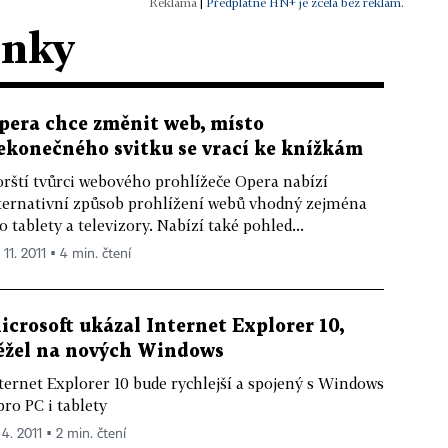
|
Předplatné HN+ je zcela bez reklam.
ánky
pera chce změnit web, místo
ekonečného svitku se vrací ke knížkám
rští tvůrci webového prohlížeče Opera nabízí
ternativní způsob prohlížení webů vhodný zejména
o tablety a televizory. Nabízí také pohled...
 11. 2011 ▪ 4 min. čtení
icrosoft ukázal Internet Explorer 10,
ěžel na nových Windows
ternet Explorer 10 bude rychlejší a spojený s Windows
pro PC i tablety
 4. 2011 ▪ 2 min. čtení