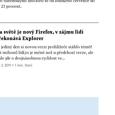
zi tuzemskými uživateli se od loňského července do
 23 procent.
a světě je nový Firefox, v zájmu lidí
řekonává Explorer
 jediný den si novou verzi prohlížeče stáhlo téměř
t milionů lidí,to je méně než u předchozí verze, ale
ále jde o dvojnásobnou rychlost ve...
 3. 2011 ▪ 1 min. čtení