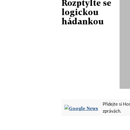
Rozptylte se
logickou
hádankou
Přidejte si H
zprávách.