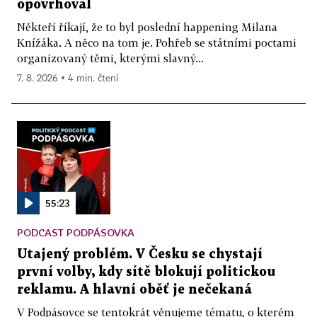
opovrhoval
Někteří říkají, že to byl poslední happening Milana
Knížáka. A něco na tom je. Pohřeb se státními poctami
organizovaný těmi, kterými slavný...
7. 8. 2026 ▪ 4 min. čtení
55:23
PODCAST PODPÁSOVKA
Utajený problém. V Česku se chystají
první volby, kdy sítě blokují politickou
reklamu. A hlavní oběť je nečekaná
V Podpásovce se tentokrát věnujeme tématu, o kterém