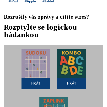
#iPad
#Apple
#tablet
Rozrušily vás zprávy a cítíte stres?
Rozptylte se logickou
hádankou
HRÁT
HRÁT