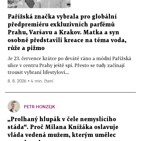
Pařížská značka vybrala pro globální
předpremiéru exkluzivních parfémů
Prahu, Varšavu a Krakov. Matka a syn
osobně představili kreace na téma voda,
růže a pižmo
Je 23. července krátce po deváté ráno a módní Pařížská
ulice v centru Prahy ještě spí. Přesto se tudy začínají
trousit vybraní lifestyloví...
8. 8. 2026 ▪ 4 min. čtení
PETR HONZEJK
„Prolhaný hlupák v čele nemyslícího
stáda“. Proč Milana Knížáka oslavuje
vláda vedená mužem, kterým umělec