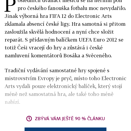
P
osledních dvanáct měsíců se na herním poli
pro českého fanouška fotbalu moc nevydařilo.
Jinak výborná hra FIFA 12 do Electronic Arts
zklamala absencí české ligy. Hra samotná si přitom
zasloužila skvělá hodnocení a nyní chce složit
reparát. S přídavným balíčkem UEFA Euro 2012 se
totiž Češi vracejí do hry a zůstává i české
namluvení komentátorů Bosáka a Svěceného.
Tradiční vydávání samostatné hry spojené s
mistrovstvím Evropy je pryč, místo toho Electronic
Arts vydali pouze elektronický balíček, který stojí
méně než samostatná hra, ale také toho méně
nabízí.
ZBÝVÁ VÁM JEŠTĚ 90 % ČLÁNKU