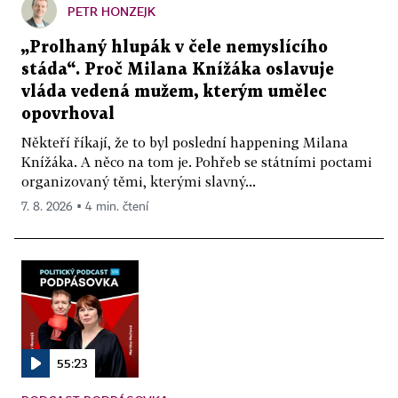
PETR HONZEJK
„Prolhaný hlupák v čele nemyslícího
stáda“. Proč Milana Knížáka oslavuje
vláda vedená mužem, kterým umělec
opovrhoval
Někteří říkají, že to byl poslední happening Milana
Knížáka. A něco na tom je. Pohřeb se státními poctami
organizovaný těmi, kterými slavný...
7. 8. 2026 ▪ 4 min. čtení
55:23