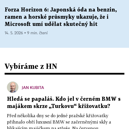
Forza Horizon 6: Japonská óda na benzin,
ramen a horské průsmyky ukazuje, že i
Microsoft umí udělat skutečný hit
14. 5. 2026 ▪ 9 min. čtení
Vybíráme z HN
JAN KUBITA
Hledá se papaláš. Kdo jel v černém BMW s
majákem skrze „Turkovu“ křižovatku?
Před několika dny se do jedné pražské křižovatky
přihnalo obří luxusní BMW se začerněnými skly a
blikajícím majáčkem na střeše. Na červenou...