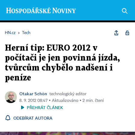
HN.cz
›
Tech
Herní tip: EURO 2012 v
počítači je jen povinná jízda,
tvůrcům chybělo nadšení i
peníze
Otakar Schön
technologický editor
8. 9. 2012 08:47 ▪ Aktualizováno ▪ 2 min. čtení
PŘEHRÁT ČLÁNEK
ODEBÍRAT AUTORA