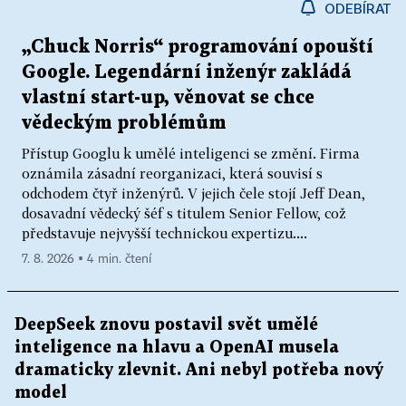
ODEBÍRAT
„Chuck Norris“ programování opouští
Google. Legendární inženýr zakládá
vlastní start-up, věnovat se chce
vědeckým problémům
Přístup Googlu k umělé inteligenci se změní. Firma
oznámila zásadní reorganizaci, která souvisí s
odchodem čtyř inženýrů. V jejich čele stojí Jeff Dean,
dosavadní vědecký šéf s titulem Senior Fellow, což
představuje nejvyšší technickou expertizu....
7. 8. 2026 ▪ 4 min. čtení
DeepSeek znovu postavil svět umělé
inteligence na hlavu a OpenAI musela
dramaticky zlevnit. Ani nebyl potřeba nový
model