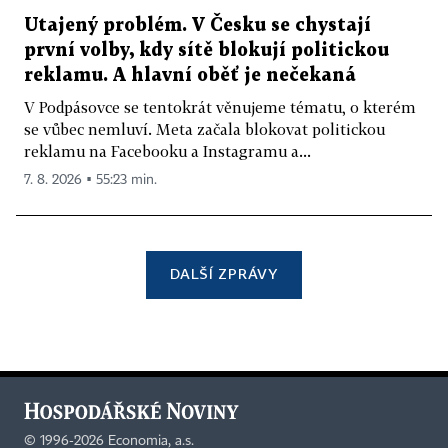
Utajený problém. V Česku se chystají
první volby, kdy sítě blokují politickou
reklamu. A hlavní oběť je nečekaná
V Podpásovce se tentokrát věnujeme tématu, o kterém
se vůbec nemluví. Meta začala blokovat politickou
reklamu na Facebooku a Instagramu a...
7. 8. 2026 ▪ 55:23 min.
DALŠÍ ZPRÁVY
©
1996-2026
Economia, a.s.