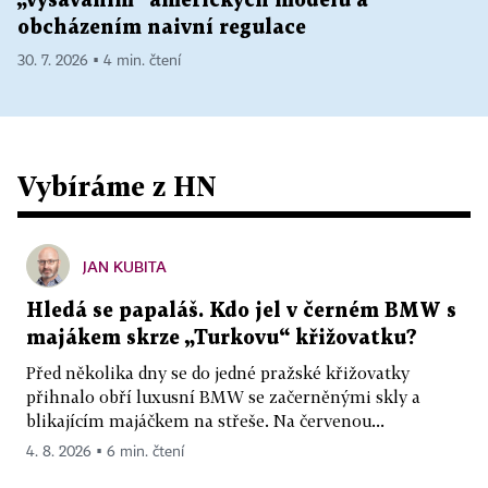
„vysáváním“ amerických modelů a
obcházením naivní regulace
30. 7. 2026 ▪ 4 min. čtení
Vybíráme z HN
JAN KUBITA
Hledá se papaláš. Kdo jel v černém BMW s
majákem skrze „Turkovu“ křižovatku?
Před několika dny se do jedné pražské křižovatky
přihnalo obří luxusní BMW se začerněnými skly a
blikajícím majáčkem na střeše. Na červenou...
4. 8. 2026 ▪ 6 min. čtení