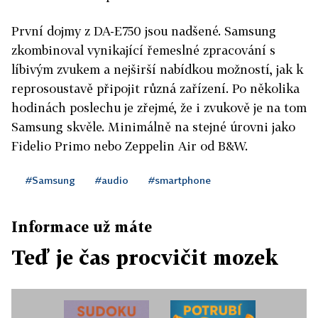
První dojmy z DA-E750 jsou nadšené. Samsung
zkombinoval vynikající řemeslné zpracování s
líbivým zvukem a nejširší nabídkou možností, jak k
reprosoustavě připojit různá zařízení. Po několika
hodinách poslechu je zřejmé, že i zvukově je na tom
Samsung skvěle. Minimálně na stejné úrovni jako
Fidelio Primo nebo Zeppelin Air od B&W.
#Samsung
#audio
#smartphone
Informace už máte
Teď je čas procvičit mozek