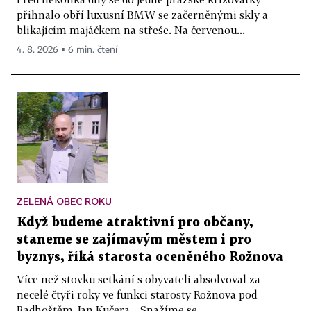
přihnalo obří luxusní BMW se začerněnými skly a
blikajícím majáčkem na střeše. Na červenou...
4. 8. 2026 ▪ 6 min. čtení
ZELENÁ OBEC ROKU
Když budeme atraktivní pro občany,
staneme se zajímavým městem i pro
byznys, říká starosta oceněného Rožnova
Více než stovku setkání s obyvateli absolvoval za
necelé čtyři roky ve funkci starosty Rožnova pod
Radhoštěm Jan Kučera. „Snažíme se...