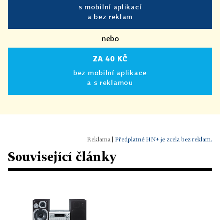
s mobilní aplikací
a bez reklam
nebo
ZA 40 KČ
bez mobilní aplikace
a s reklamou
|
Předplatné HN+ je zcela bez reklam.
Související články