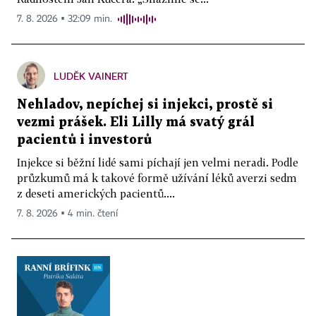
7. 8. 2026 ▪ 32:09 min.
LUDĚK VAINERT
Nehladov, nepíchej si injekci, prostě si
vezmi prášek. Eli Lilly má svatý grál
pacientů i investorů
Injekce si běžní lidé sami píchají jen velmi neradi. Podle
průzkumů má k takové formě užívání léků averzi sedm
z deseti amerických pacientů....
7. 8. 2026 ▪ 4 min. čtení