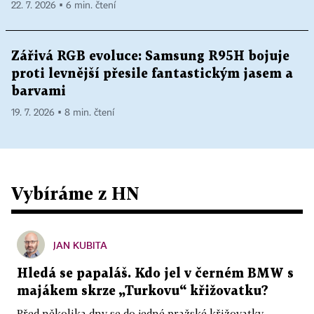
22. 7. 2026 ▪ 6 min. čtení
Zářivá RGB evoluce: Samsung R95H bojuje
proti levnější přesile fantastickým jasem a
barvami
19. 7. 2026 ▪ 8 min. čtení
Vybíráme z HN
JAN KUBITA
Hledá se papaláš. Kdo jel v černém BMW s
majákem skrze „Turkovu“ křižovatku?
Před několika dny se do jedné pražské křižovatky