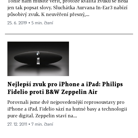
Tohle nám musíte věřit, protože kvalita zvuku se nedá
jen tak popsat slovy. Sluchátka Aurvana In-Ear3 nabízí
působivý zvuk. K neuvěření přesný,...
25. 6. 2019 ▪ 5 min. čtení
Nejlepší zvuk pro iPhone a iPad: Philips
Fidelio proti B&W Zeppelin Air
Porovnali jsme dvě nejpovedenější reprosoustavy pro
iPhone a iPad. Fidelio sází na hutné basy a technologii
pure digital. Zeppelin staví na...
27. 12. 2011 ▪ 7 min. čtení