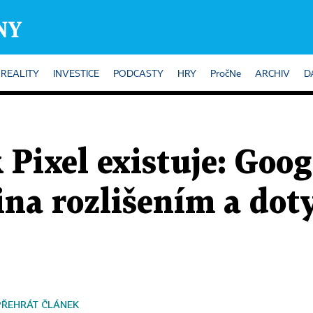
REALITY
INVESTICE
PODCASTY
HRY
PročNe
ARCHIV
D
Pixel existuje: Goog
tina rozlišením a do
PŘEHRÁT ČLÁNEK