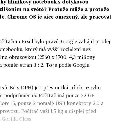
ahý hliníkový notebook s dotykovou
zlišením na světě? Protože může a protože
e. Chrome OS je sice omezený, ale pracovat
očítačem Pixel bylo pravé. Google zahájil prodej
omebooku, který má vyšší rozlišení než
ina obrazovkou (
2560 x 1700; 4,3 miliony
a poměr stran 3 : 2. To je podle Googlu
isíc Kč s DPH) je i přes unikátní obrazovku
íše podprůměrná. Počítač má pouze 32 GB
 Core i5, pouze 2 pomalé USB konektory 2.0 a
provozu. Počítač váží 1,5 kg a displej před
Gorilla Glass.