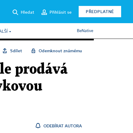
PŘEDPLATNÉ
Hledat
Přihlásit se
BeNative
ALŠÍ
Sdílet
Odemknout známému
le prodává
tykovou
ODEBÍRAT AUTORA