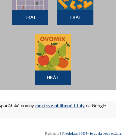
HRÁT
HRÁT
HRÁT
mezi své oblíbené tituly
ospodářské noviny
na Google
|
Předplatné HN+ je zcela bez reklam.