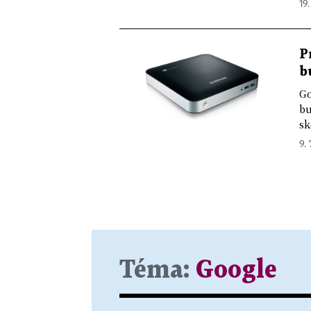
19.
P
b
Go
bu
sk
9. 
Téma:
Google