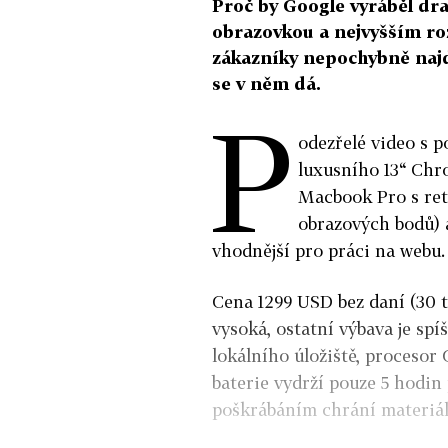
Proč by Google vyráběl dr
obrazovkou a nejvyšším ro
zákazníky nepochybně najd
se v něm dá.
P
odezřelé video s p
luxusního 13“ Chr
Macbook Pro s ret
obrazových bodů)
vhodnější pro práci na webu.
Cena 1299 USD bez daní (30 t
vysoká, ostatní výbava je sp
lokálního úložiště, procesor
baterie vydrží pouze 5 hodin 
poškrábáním chrání materiál 