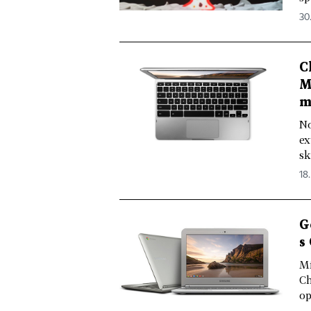
30.
C
M
m
No
ex
sk
18.
G
s
Mí
Ch
op