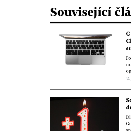
Související čl
G
C
s
Po
no
op
14.
S
d
Dl
Go
sp