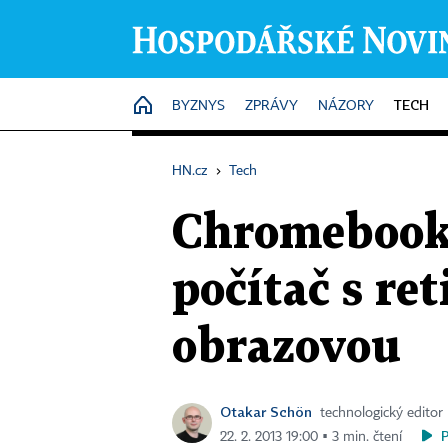
TECH
HOME
BYZNYS
ZPRÁVY
NÁZORY
HN.cz
›
Tech
Chromebook 
počítač s re
obrazovou
Otakar Schön
technologický editor
22. 2. 2013 19:00 ▪ 3 min. čtení