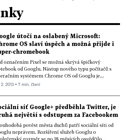
ánky
oogle útočí na oslabený Microsoft:
hrome OS slaví úspěch a možná přijde i
uper-chromebook
d označením Pixel se možná skrývá špičkový
tebook od Googlu. Nástup nového typu počítačů s
eračním systémem Chrome OS od Googlu je...
 2. 2013 ▪ 7 min. čtení
ociální síť Google+ předběhla Twitter, je
ruhá největší s odstupem za Facebookem
ouhodobá pověst města duchů patří sociální síti od
oglu neprávem. Rozšíření služeb Googlu o
olečenský rozměr se po 18 měsících osvědčilo....