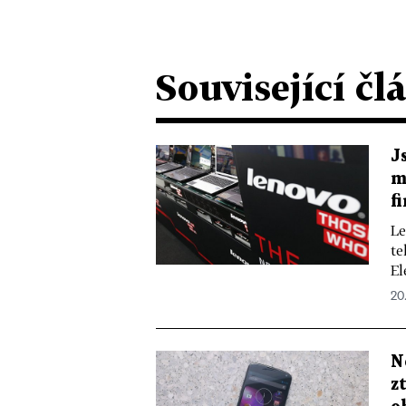
Související čl
J
m
f
Le
te
El
20.
N
z