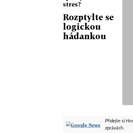
stres?
Rozptylte se
logickou
hádankou
Přidejte si H
zprávách.