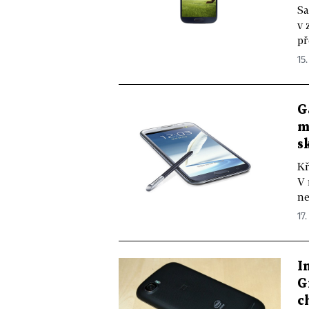
Sa
v 
př
15.
G
m
s
Kř
V 
ne
17.
I
G
c