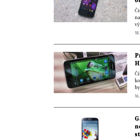
o
Či
na
vý
18.
P
H
Čí
ko
by
16.
G
n
s