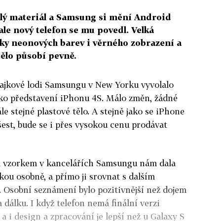
ilý materiál a Samsung si mění Android
ale nový telefon se mu povedl. Velká
ky neonových barev i věrného zobrazení a
tělo působí pevně.
lajkové lodi Samsungu v New Yorku vyvolalo
ko představení iPhonu 4S. Málo změn, žádné
le stejné plastové tělo. A stejně jako se iPhone
šest, bude se i přes vysokou cenu prodávat
 vzorkem v kancelářích Samsungu nám dala
ou osobně, a přímo ji srovnat s dalším
 Osobní seznámení bylo pozitivnější než dojem
dálku. I když telefon nemá finální verzi
 a i design a zpracování je lepší než u Galaxy S