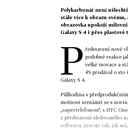
Polykarbonát není ušlecht
stále více k obrazu svému, 
obrazovka upokojí milovní
Galaxy S 4 i přes plastové 
P
ředstavení nové v
podobné reakce ja
velké inovace a stá
4S prodával o sto 
Galaxy S 4.
Půlhodina s předprodukčním
možnost seznámit se s novink
„supertelefonem“, s HTC One.
z představení sledovaného na 
softwaru, pracuje tak, jak má,