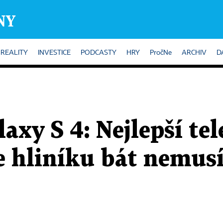
REALITY
INVESTICE
PODCASTY
HRY
PročNe
ARCHIV
D
xy S 4: Nejlepší tel
 hliníku bát nemusí