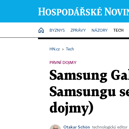
TECH
HOME
BYZNYS
ZPRÁVY
NÁZORY
HN.cz
›
Tech
PRVNÍ DOJMY
Samsung Gala
Samsungu se
dojmy)
Otakar Schön
technologický editor