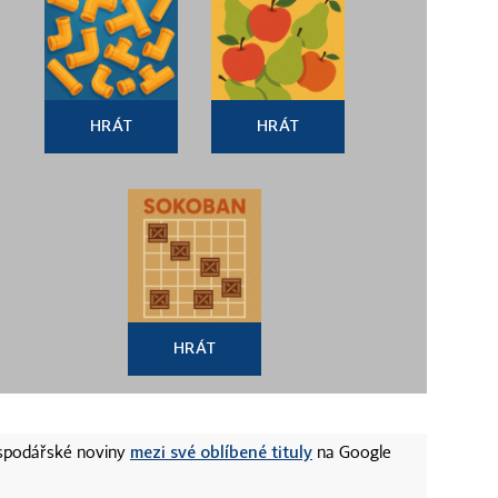
HRÁT
HRÁT
HRÁT
mezi své oblíbené tituly
ospodářské noviny
na Google