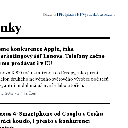
|
Předplatné HN+ je zcela bez reklam.
ánky
sme konkurence Applu, říká
arketingový šéf Lenova. Telefony začne
irma prodávat i v EU
novo K900 má namířeno i do Evropy, jako první
lefon druhého největšího světového výrobce počítačů.
egantní mobil má už nyní v laboratořích...
 3. 2013 ▪ 3 min. čtení
exus 4: Smartphone od Googlu v Česku
trácí kouzlo, i přesto v konkurenci