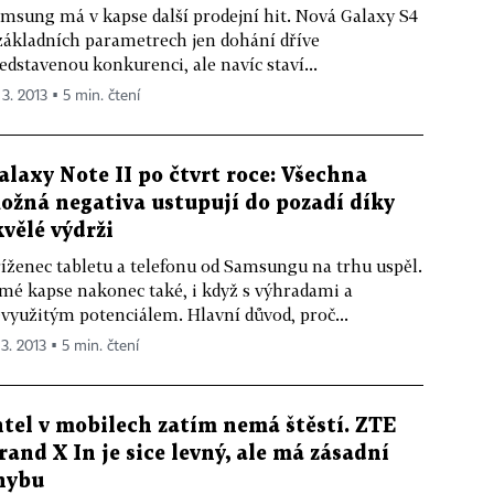
msung má v kapse další prodejní hit. Nová Galaxy S4
základních parametrech jen dohání dříve
edstavenou konkurenci, ale navíc staví...
 3. 2013 ▪ 5 min. čtení
alaxy Note II po čtvrt roce: Všechna
ožná negativa ustupují do pozadí díky
kvělé výdrži
íženec tabletu a telefonu od Samsungu na trhu uspěl.
mé kapse nakonec také, i když s výhradami a
využitým potenciálem. Hlavní důvod, proč...
 3. 2013 ▪ 5 min. čtení
ntel v mobilech zatím nemá štěstí. ZTE
rand X In je sice levný, ale má zásadní
hybu