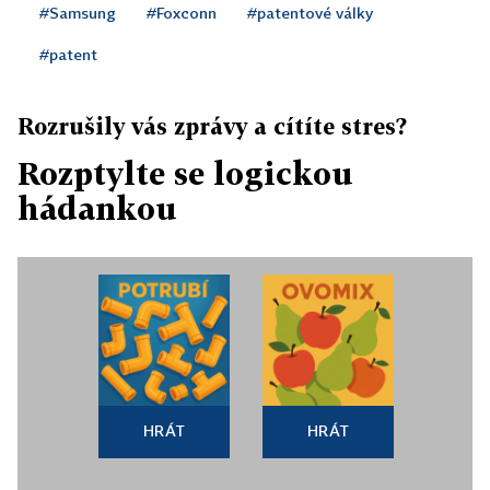
#Samsung
#Foxconn
#patentové války
#patent
Rozrušily vás zprávy a cítíte stres?
Rozptylte se logickou
hádankou
HRÁT
HRÁT