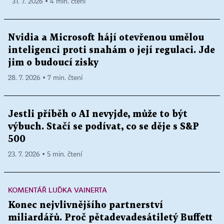
31. 7. 2026 ▪ 4 min. čtení
Nvidia a Microsoft hájí otevřenou umělou
inteligenci proti snahám o její regulaci. Jde
jim o budoucí zisky
28. 7. 2026 ▪ 7 min. čtení
Jestli příběh o AI nevyjde, může to být
výbuch. Stačí se podívat, co se děje s S&P
500
23. 7. 2026 ▪ 5 min. čtení
KOMENTÁŘ LUĎKA VAINERTA
Konec nejvlivnějšího partnerství
miliardářů. Proč pětadevadesátiletý Buffett