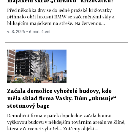
majákem skrze „Turkovu“ křižovatku?
Před několika dny se do jedné pražské křižovatky
přihnalo obří luxusní BMW se začerněnými skly a
blikajícím majáčkem na střeše. Na červenou...
4. 8. 2026 ▪ 6 min. čtení
Začala demolice vyhořelé budovy, kde
měla sklad firma Vasky. Dům „ukusuje“
stotunový bagr
Demoliční firma v pátek dopoledne začala bourat
výškovou budovu v někdejším továrním areálu ve Zlíně,
která v červenci vyhořela. Zničený objekt...