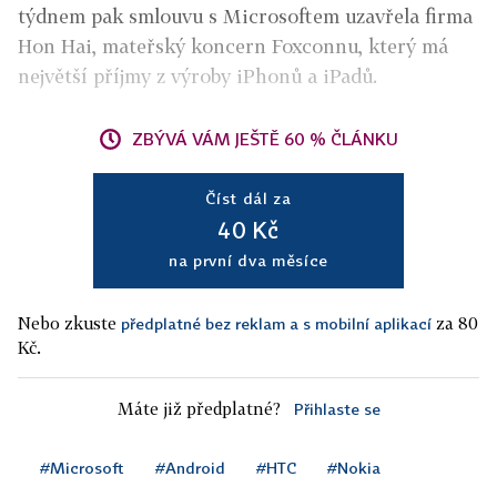
týdnem pak smlouvu s Microsoftem uzavřela firma
Hon Hai, mateřský koncern Foxconnu, který má
největší příjmy z výroby iPhonů a iPadů.
ZBÝVÁ VÁM JEŠTĚ 60 % ČLÁNKU
Číst dál za
40 Kč
na první dva měsíce
Nebo zkuste
za 80
předplatné bez reklam a s mobilní aplikací
Kč.
Máte již předplatné?
Přihlaste se
#Microsoft
#Android
#HTC
#Nokia