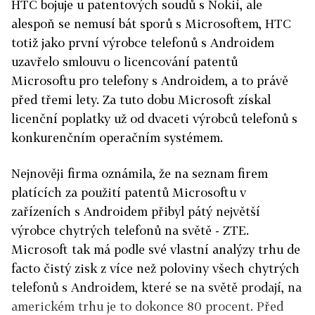
HTC bojuje u patentových soudů s Nokií, ale
alespoň se nemusí bát sporů s Microsoftem, HTC
totiž jako první výrobce telefonů s Androidem
uzavřelo smlouvu o licencování patentů
Microsoftu pro telefony s Androidem, a to právě
před třemi lety. Za tuto dobu Microsoft získal
licenční poplatky už od dvaceti výrobců telefonů s
konkurenčním operačním systémem.
Nejnověji firma oznámila, že na seznam firem
platících za použití patentů Microsoftu v
zařízeních s Androidem přibyl pátý největší
výrobce chytrých telefonů na světě - ZTE.
Microsoft tak má podle své vlastní analýzy trhu de
facto čistý zisk z více než poloviny všech chytrých
telefonů s Androidem, které se na světě prodají, na
americkém trhu je to dokonce 80 procent. Před