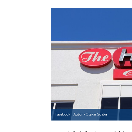
Facebook
Autor ▪
Otakar Schön