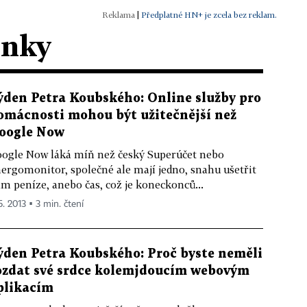
|
Předplatné HN+ je zcela bez reklam.
ánky
ýden Petra Koubského: Online služby pro
omácnosti mohou být užitečnější než
oogle Now
ogle Now láká míň než český Superúčet nebo
ergomonitor, společné ale mají jedno, snahu ušetřit
m peníze, anebo čas, což je koneckonců...
5. 2013 ▪ 3 min. čtení
ýden Petra Koubského: Proč byste neměli
ozdat své srdce kolemjdoucím webovým
plikacím