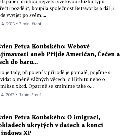
stapaper, druhou největší světovou službu typu
řečti později“, koupila společnost Betaworks a dál ji
de vyvíjet po svém....
. 4. 2013 ▪ 3 min. čtení
ýden Petra Koubského: Webové
ajímavosti aneb Přijde Američan, Čečen a
ech do baru...
ro je tady, připojení v přírodě je pomalé, pojďme si
vídat o méně vážných věcech: o Hithitu nebo o
miksu xkcd. Opatrně se zmíníme také o...
 4. 2013 ▪ 3 min. čtení
ýden Petra Koubského: O imigraci,
okladech ukrytých v datech a konci
indows XP