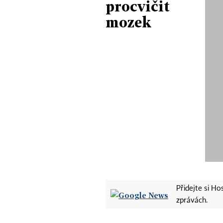
procvičit
mozek
Přidejte si H
zprávách.