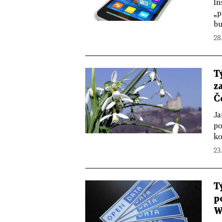
In
„p
bu
28
T
z
Č
Ja
po
ko
23.
T
p
W