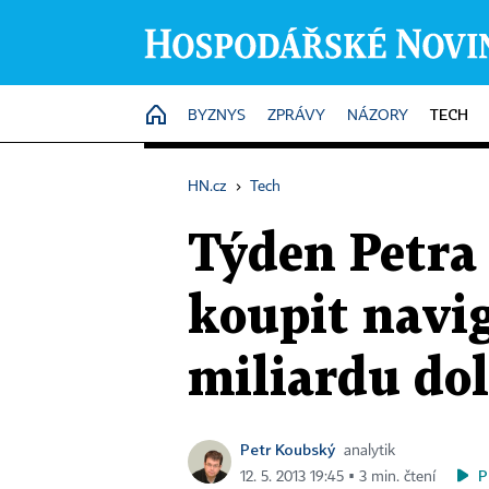
TECH
HOME
BYZNYS
ZPRÁVY
NÁZORY
HN.cz
›
Tech
Týden Petra
koupit navi
miliardu do
Petr Koubský
analytik
P
12. 5. 2013 19:45 ▪ 3 min. čtení