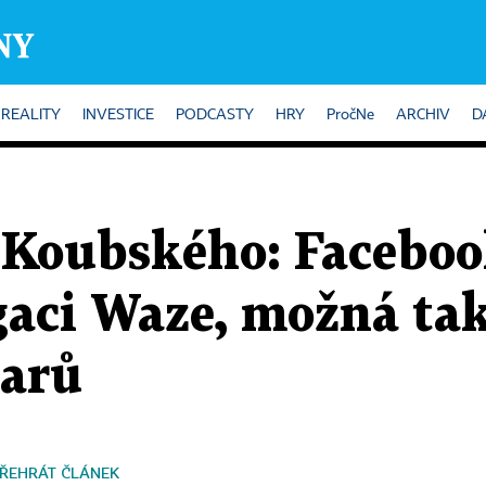
REALITY
INVESTICE
PODCASTY
HRY
PročNe
ARCHIV
D
 Koubského: Faceboo
gaci Waze, možná ta
larů
ŘEHRÁT ČLÁNEK