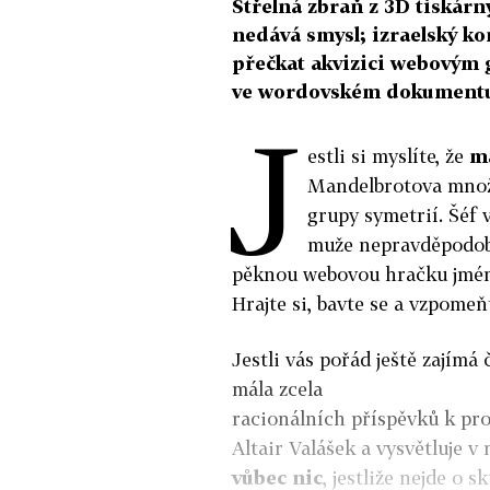
Střelná zbraň z 3D tiskárn
nedává smysl; izraelský k
přečkat akvizici webovým 
ve wordovském dokumentu
J
estli si myslíte, že
m
Mandelbrotova množi
grupy symetrií. Šéf
muže nepravděpodob
pěknou webovou hračku jm
Hrajte si, bavte se a vzpomeň
Jestli vás pořád ještě zajímá
mála zcela
racionálních příspěvků k pr
Altair Valášek a vysvětluje v
vůbec nic
, jestliže nejde o 