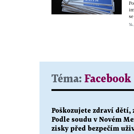
Po
im
se
14.
Téma:
Facebook
Poškozujete zdraví dětí,
Podle soudu v Novém Me
zisky před bezpečím uži