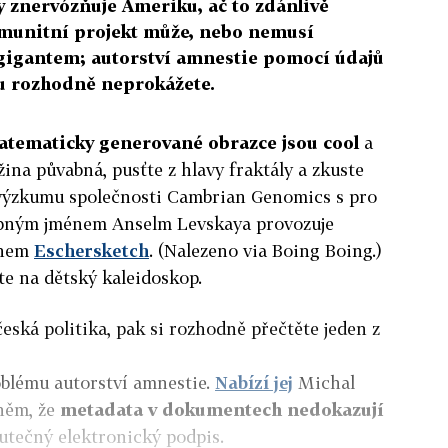
y znervózňuje Ameriku, ač to zdánlivě
omunitní projekt může, nebo nemusí
gigantem; autorství amnestie pomocí údajů
 rozhodně neprokážete.
atematicky generované obrazce jsou cool
a
na půvabná, pusťte z hlavy fraktály a zkuste
 výzkumu společnosti Cambrian Genomics s pro
ným jménem Anselm Levskaya provozuje
énem
Eschersketch
. (Nalezeno via Boing Boing.)
te na dětský kaleidoskop.
 česká politika, pak si rozhodně přečtěte jeden z
oblému autorství amnestie.
Nabízí jej
Michal
 něm, že
metadata v dokumentech nedokazují
skutečný elektronický podpis.