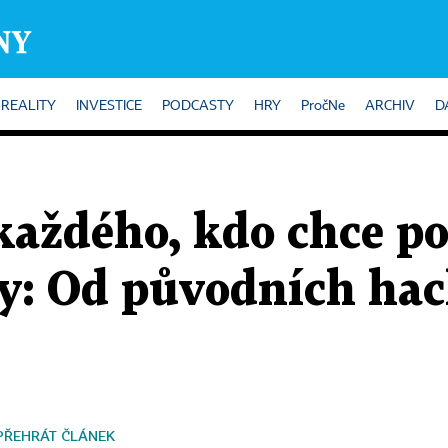
REALITY
INVESTICE
PODCASTY
HRY
PročNe
ARCHIV
D
každého, kdo chce p
ey: Od původních ha
PŘEHRÁT ČLÁNEK