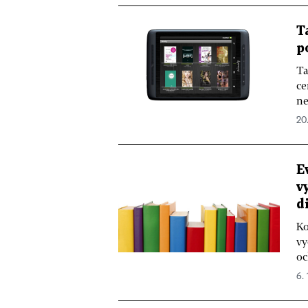
T
p
Ta
ce
ne
20.
E
v
d
Ko
vy
oc
6. 