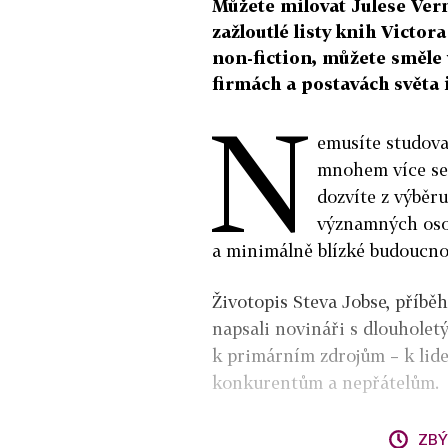
Můžete milovat Julese Vern
zažloutlé listy knih Victor
non-fiction, můžete směle 
firmách a postavách světa
N
emusíte studova
mnohem více se 
dozvíte z výběru
významných osob
a minimálně blízké budoucno
Životopis Steva Jobse, příbě
napsali novináři s dlouhole
k primárním zdrojům – k lidem
konkurentům a nepřátelům.
ZBÝ