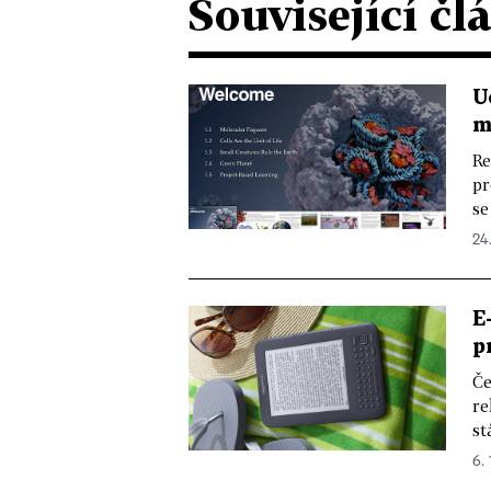
Související čl
U
m
Re
pr
se
24.
E
p
Če
re
st
6. 