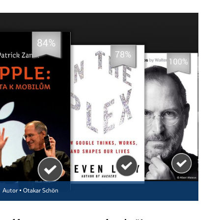
Autor ▪
Otakar Schön