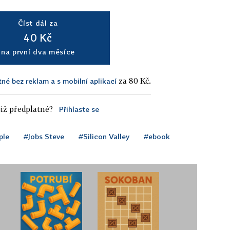
Číst dál za
40 Kč
na první dva měsíce
za 80 Kč.
tné bez reklam a s mobilní aplikací
iž předplatné?
Přihlaste se
ple
#Jobs Steve
#Silicon Valley
#ebook