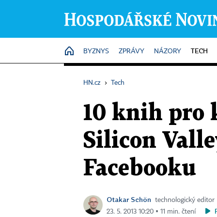
TECH
HOME
BYZNYS
ZPRÁVY
NÁZORY
HN.cz
›
Tech
10 knih pro 
Silicon Vall
Facebooku
Otakar Schön
technologický editor
23. 5. 2013 10:20 ▪ 11 min. čtení