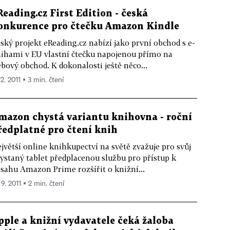
Reading.cz First Edition - česká
onkurence pro čtečku Amazon Kindle
ský projekt eReading.cz nabízí jako první obchod s e-
ihami v EU vlastní čtečku napojenou přímo na
bový obchod. K dokonalosti ještě něco...
12. 2011 ▪ 3 min. čtení
mazon chystá variantu knihovna - roční
ředplatné pro čtení knih
jvětší online knihkupectví na světě zvažuje pro svůj
ystaný tablet předplacenou službu pro přístup k
sahu Amazon Prime rozšířit o knižní...
 9. 2011 ▪ 2 min. čtení
pple a knižní vydavatele čeká žaloba