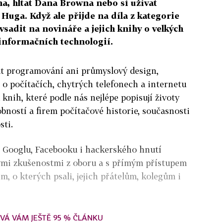
a, hltat Dana Browna nebo si užívat
a Huga. Když ale přijde na díla z kategorie
vsadit na novináře a jejich knihy o velkých
 informačních technologií.
t programování ani průmyslový design,
o počítačích, chytrých telefonech a internetu
 knih, které podle nás nejlépe popisují životy
ností a firem počítačové historie, současnosti
sti.
h Googlu, Facebooku i hackerského hnutí
tými zkušenostmi z oboru a s přímým přístupem
, o kterých psali, jejich přátelům, kolegům i
VÁ VÁM JEŠTĚ 95 % ČLÁNKU