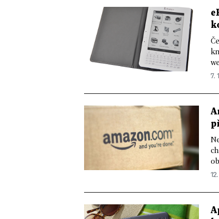
e
k
Če
kn
we
7. 
A
p
Ne
ch
ob
12.
A