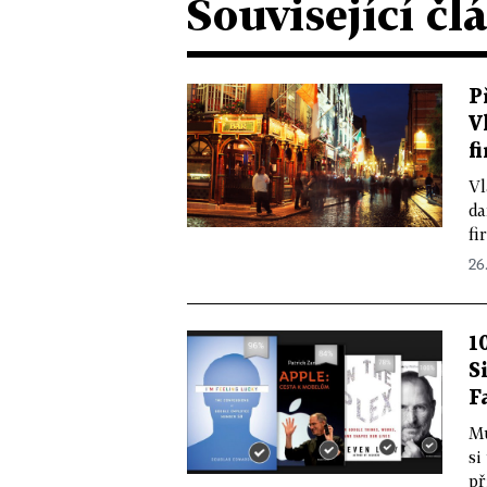
Související čl
P
V
f
Vl
da
fi
26.
1
S
F
Mů
si
př