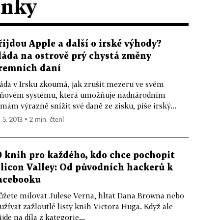
ánky
řijdou Apple a další o irské výhody?
láda na ostrově prý chystá změny
iremních daní
áda v Irsku zkoumá, jak zrušit mezeru ve svém
ňovém systému, která umožňuje nadnárodním
rmám výrazně snížit své daně ze zisku, píše irský...
 5. 2013 ▪ 2 min. čtení
0 knih pro každého, kdo chce pochopit
ilicon Valley: Od původních hackerů k
acebooku
žete milovat Julese Verna, hltat Dana Browna nebo
 užívat zažloutlé listy knih Victora Huga. Když ale
ijde na díla z kategorie...