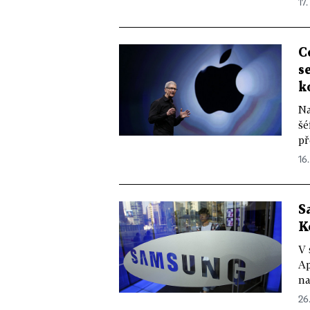
17.
C
s
k
Na
šé
př
16.
S
K
V 
Ap
na
26