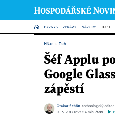
TECH
HOME
BYZNYS
ZPRÁVY
NÁZORY
HN.cz
›
Tech
Šéf Applu p
Google Glass
zápěstí
Otakar Schön
technologický editor
30. 5. 2013 12:27 ▪ 4 min. čtení