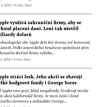
 5. 2013 ▪ 11 min. čtení
pple využívá zahraniční firmy, aby se
yhnul placení daní. Loni tak ušetřil
iliardy dolarů
chnologický obr Apple drží dvě třetiny své hotovosti
zámoří. Podle amerického Senátu se společnost přes
hraniční dceřiné firmy vyhýbá...
 5. 2013 ▪ 3 min. čtení
pple ztrácí lesk. Jeho akcií se zbavují
elké hedgeové fondy i George Soros
 Applu ruce pryč, hlásí megafondy. Prodávají stovky
síc akcií kalifornské firmy. Je mezi nimi i fond
avného investora a miliardáře George...