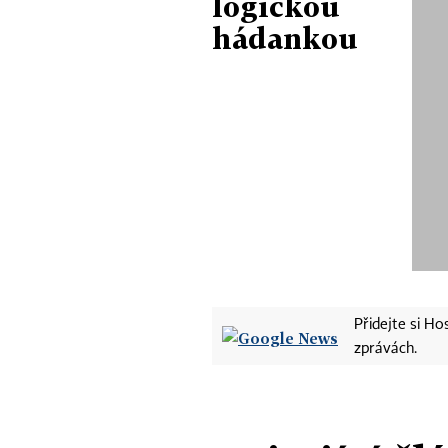
logickou
hádankou
Přidejte si H
zprávách.