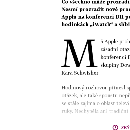
Co všechno může prozradit
Nesmí prozradit nové prod
Applu na konferenci D11 p
hodinkách „iWatch“ a slíb
M
á Apple pro
zásadní otáz
konferenci D
skupiny Dow
Kara Schwisher.
Hodinový rozhovor přinesl 
otázek, ale také spoustu nep
se stále zajímá o oblast telev
ruky. Nechyběla ani tradiční
ZBÝ