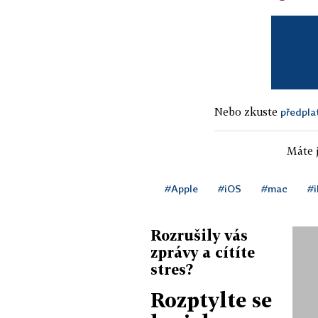
Nebo zkuste
předpla
Máte j
#Apple
#iOS
#mac
#
Rozrušily vás
zprávy a cítíte
stres?
Rozptylte se