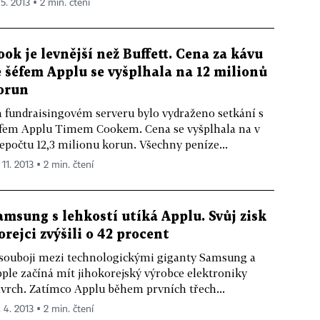
 5. 2013 ▪ 2 min. čtení
ook je levnější než Buffett. Cena za kávu
e šéfem Applu se vyšplhala na 12 milionů
orun
 fundraisingovém serveru bylo vydraženo setkání s
fem Applu Timem Cookem. Cena se vyšplhala na v
epočtu 12,3 milionu korun. Všechny peníze...
 11. 2013 ▪ 2 min. čtení
amsung s lehkostí utíká Applu. Svůj zisk
orejci zvýšili o 42 procent
souboji mezi technologickými giganty Samsung a
ple začíná mít jihokorejský výrobce elektroniky
vrch. Zatímco Applu během prvních třech...
. 4. 2013 ▪ 2 min. čtení