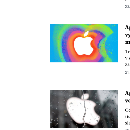
23.
A
v
m
Te
v 
za
21.
A
v
Od
ti
sl