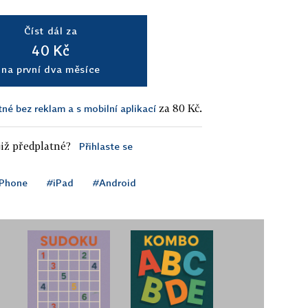
Číst dál za
40 Kč
na první dva měsíce
za 80 Kč.
tné bez reklam a s mobilní aplikací
iž předplatné?
Přihlaste se
iPhone
#iPad
#Android