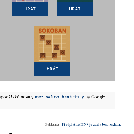
HRÁT
HRÁT
HRÁT
mezi své oblíbené tituly
ospodářské noviny
na Google
|
Předplatné HN+ je zcela bez reklam.