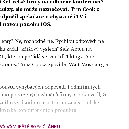
 šéf velké firmy na odborné konferenci?
ukty, ale může naznačovat. Tim Cook z
odpořil spekulace o chystané iTV i
il novou podobu iOS.
blémy? Ne, rozhodně ne. Rychlou odpovědí na
ku začal "křížový výslech" šéfa Applu na
11, kterou pořádá server All Things D ze
 Jones. Tima Cooka zpovídal Walt Mossberg a
spoustu vyhýbavých odpovědí i odmítnutých
římo potvrzených záměrů firmy. Cook uvedl, že
izního vysílání i o prostor na zápěstí lidské
 kritika konkurenčních produktů.
VÁ VÁM JEŠTĚ 90 % ČLÁNKU