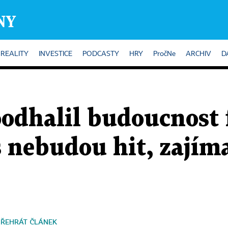
REALITY
INVESTICE
PODCASTY
HRY
PročNe
ARCHIV
D
oodhalil budoucnost 
 nebudou hit, zajíma
PŘEHRÁT ČLÁNEK