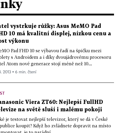
ánky
ntel vystrkuje růžky: Asus MeMO Pad
HD 10 má kvalitní displej, nízkou cenu a
ost výkonu
MO Pad FHD 10 se výbavou řadí na špičku mezi
blety s Androidem a i díky dvoujádrovému procesoru
tel Atom nové generace stojí méně než 10...
8. 2013 ▪ 6 min. čtení
ST
anasonic Viera ZT60: Nejlepší FullHD
elevize na světě sluší i malému pokoji
ké je testovat nejlepší televizor, který se dá v České
publice koupit? Když ho zvládnete dopravit na místo
smontovat, je to parádní...