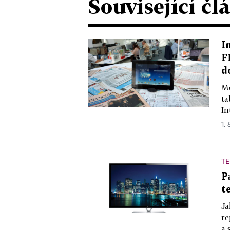
Související čl
I
F
d
Me
ta
In
1. 
TE
P
t
Ja
re
a 