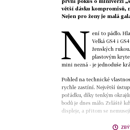
první pokus o miniverzi „
větší dávku kompromisů, ne
Nejen pro ženy je malá gala
N
ení to pádlo. Hl
Velká GS4 i GS4 
ženských rukou.
plastovým kryte
mini nezná - je jednoduše kr
Pohled na technické vlastno
rychle zastíní. Největší ústup
pořádku, díky tenkým okrajům
bodů je dnes málo. Zvláště kd
displeje, a přitom se nemuse
ZBÝ