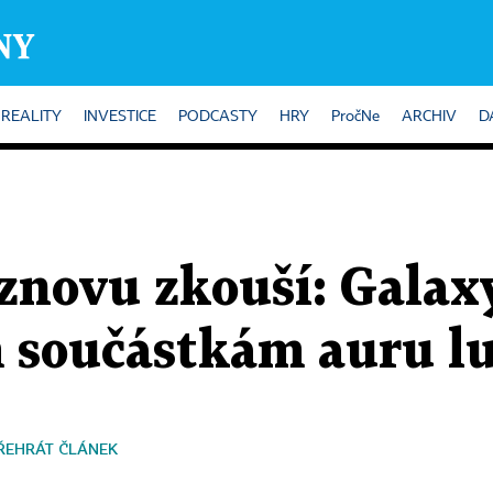
REALITY
INVESTICE
PODCASTY
HRY
PročNe
ARCHIV
D
znovu zkouší: Galax
 součástkám auru l
ŘEHRÁT ČLÁNEK