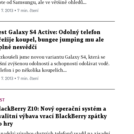
te od Samsungu, ale ve většině ohledů...
 7. 2013 ▪ 7 min. čtení
est Galaxy S4 Active: Odolný telefon
řežije koupel, bungee jumping mu ale
plně nesvědčí
zkoušeli jsme novou variantu Galaxy S4, která se
šní zvýšenou odolností a schopností odolávat vodě.
lefon i po několika koupelích...
 7. 2013 ▪ 7 min. čtení
ST
lackBerry Z10: Nový operační systém a
valitní výbava vrací BlackBerry zpátky
o hry
nadský výrobce chytrých telefonů vsadil na zásadní