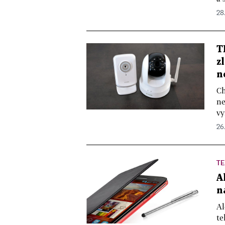
28
T
z
n
Ch
ne
vy
26.
TE
A
n
Al
te