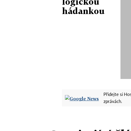
logickou
hádankou
Přidejte si H
zprávách.