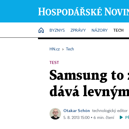
TECH
HOME
BYZNYS
ZPRÁVY
NÁZORY
HN.cz
›
Tech
TEST
Samsung to 
dává levným
Otakar Schön
technologický editor
P
5. 8. 2013 15:00 ▪ 6 min. čtení