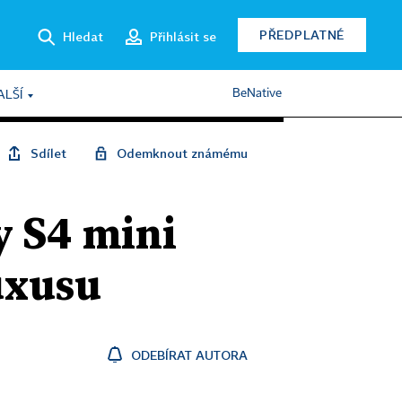
PŘEDPLATNÉ
Hledat
Přihlásit se
BeNative
ALŠÍ
Sdílet
Odemknout známému
y S4 mini
uxusu
ODEBÍRAT AUTORA