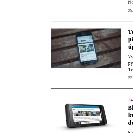
No
25.
T
p
ú
Vy
py
Te
22.
TE
B
k
d
Ka