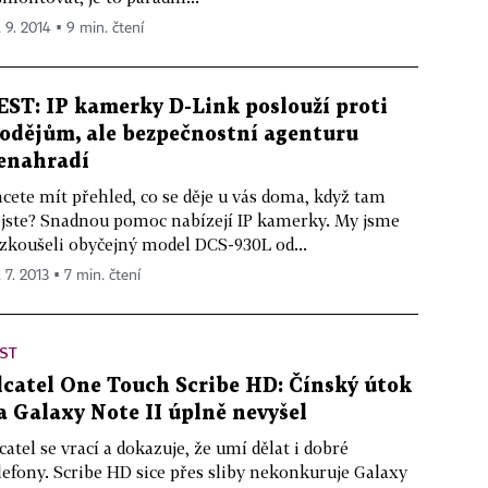
. 9. 2014 ▪ 9 min. čtení
EST: IP kamerky D-Link poslouží proti
lodějům, ale bezpečnostní agenturu
enahradí
cete mít přehled, co se děje u vás doma, když tam
jste? Snadnou pomoc nabízejí IP kamerky. My jsme
zkoušeli obyčejný model DCS-930L od...
 7. 2013 ▪ 7 min. čtení
ST
lcatel One Touch Scribe HD: Čínský útok
a Galaxy Note II úplně nevyšel
catel se vrací a dokazuje, že umí dělat i dobré
lefony. Scribe HD sice přes sliby nekonkuruje Galaxy