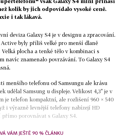
supertelefonu“ však Galaxy S4 mini přináší
ž kolik by jich odpovídalo vysoké ceně.
xie i tak lákavá.
avní deviza Galaxy S4 je v designu a zpracování.
Active byly příliš velké pro menší dlaně
 Velká plocha a tenké tělo v kombinaci s
m navíc znamenalo povrzávání. To Galaxy S4
ásná.
sti menšího telefonu od Samsungu ale krásu
ek udělal Samsung u displeje. Velikost 4,3" je v
 je telefon kompaktní, ale rozlišení 960 × 540
yž i výrazně levnější telefony nabízejí HD
jí přímo porovnávat s Galaxy S4.
VÁ VÁM JEŠTĚ 90 % ČLÁNKU