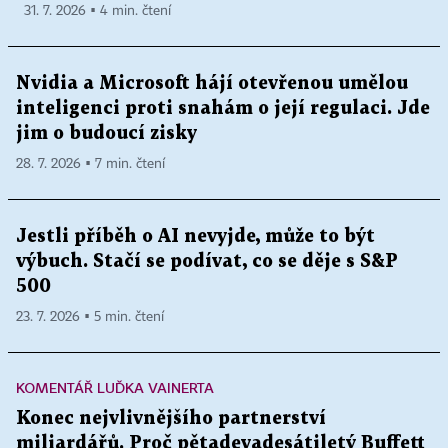
31. 7. 2026 ▪ 4 min. čtení
Nvidia a Microsoft hájí otevřenou umělou
inteligenci proti snahám o její regulaci. Jde
jim o budoucí zisky
28. 7. 2026 ▪ 7 min. čtení
Jestli příběh o AI nevyjde, může to být
výbuch. Stačí se podívat, co se děje s S&P
500
23. 7. 2026 ▪ 5 min. čtení
KOMENTÁŘ LUĎKA VAINERTA
Konec nejvlivnějšího partnerství
miliardářů. Proč pětadevadesátiletý Buffett