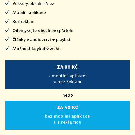
Veškerý obsah HN.cz
Mobilní aplikace
Bez reklam
Odemykejte obsah pro přátele
Články v audioverzi + playlist
Možnost kdykoliv zrušit
ZA 80 KČ
s mobilní aplikací
a bez reklam
nebo
ZA 40 KČ
bez mobilní aplikace
a s reklamou