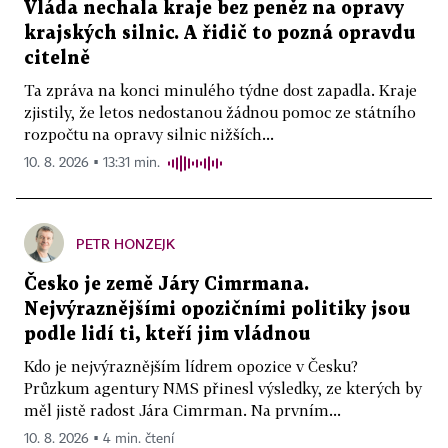
Vláda nechala kraje bez peněz na opravy
krajských silnic. A řidič to pozná opravdu
citelně
Ta zpráva na konci minulého týdne dost zapadla. Kraje
zjistily, že letos nedostanou žádnou pomoc ze státního
rozpočtu na opravy silnic nižších...
10. 8. 2026 ▪ 13:31 min.
PETR HONZEJK
Česko je země Járy Cimrmana.
Nejvýraznějšími opozičními politiky jsou
podle lidí ti, kteří jim vládnou
Kdo je nejvýraznějším lídrem opozice v Česku?
Průzkum agentury NMS přinesl výsledky, ze kterých by
měl jistě radost Jára Cimrman. Na prvním...
10. 8. 2026 ▪ 4 min. čtení