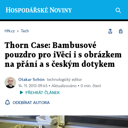
HN.cz
›
Tech
Thorn Case: Bambusové
pouzdro pro iVěci i s obrázkem
na přání a s českým dotykem
Otakar Schön
technologický editor
14. 11. 2013 09:45 ▪ Aktualizováno ▪ 0 min. čtení
PŘEHRÁT ČLÁNEK
ODEBÍRAT AUTORA