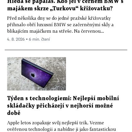
Hledá se papaláš. Kdo jel v černém BMW s
majákem skrze „Turkovu“ křižovatku?
Před několika dny se do jedné pražské křižovatky
přihnalo obří luxusní BMW se začerněnými skly a
blikajícím majáčkem na střeše. Na červenou...
4. 8. 2026 ▪ 6 min. čtení
Týden s technologiemi: Nejlepší mobilní
skládačky přicházejí v nejhorší možné
době
Apple letos zopakuje svůj nejlepší trik. Vezme
ověřenou technologii a nabídne ji jako fantastickou