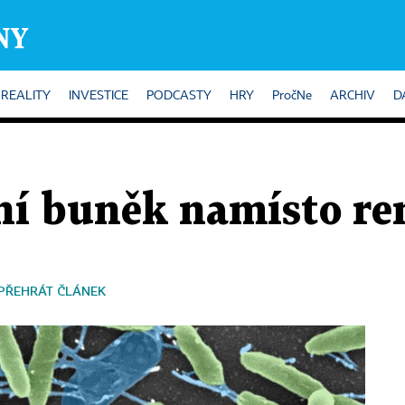
REALITY
INVESTICE
PODCASTY
HRY
PročNe
ARCHIV
D
í buněk namísto re
PŘEHRÁT ČLÁNEK