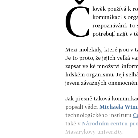
Č
lověk používá k r
komunikaci s orga
rozpoznávání. To s
potřebují najít v 
Mezi molekuly, které jsou v 
Je to proto, že jejich velká
zapsat velké množství inform
lidském organismu. Její sel
jevem závažných onemocnění,
Jak přesně taková komunikace 
popsali vědci
Michaela Wim
technologického institutu
C
také v
Národním centru pro
Masarykovy univerzity.