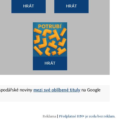
HRÁT
HRÁT
HRÁT
mezi své oblíbené tituly
ospodářské noviny
na Google
|
Předplatné HN+ je zcela bez reklam.