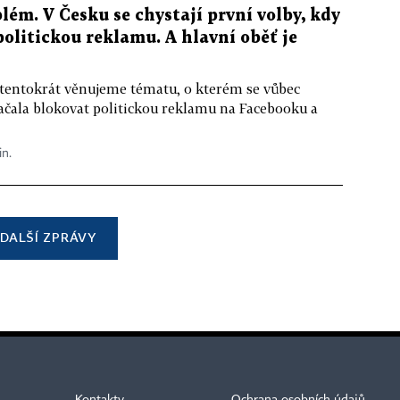
lém. V Česku se chystají první volby, kdy
 politickou reklamu. A hlavní oběť je
 tentokrát věnujeme tématu, o kterém se vůbec
ačala blokovat politickou reklamu na Facebooku a
in.
DALŠÍ ZPRÁVY
Kontakty
Ochrana osobních údajů