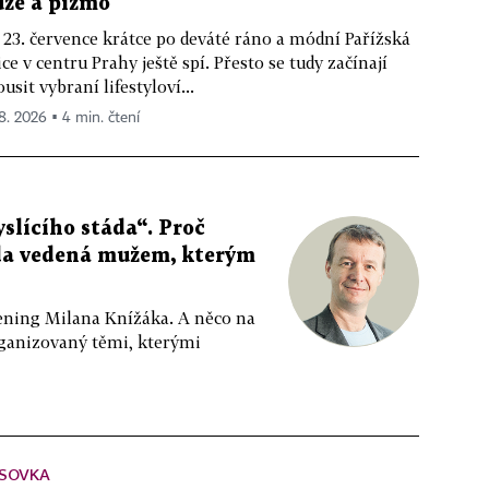
ůže a pižmo
 23. července krátce po deváté ráno a módní Pařížská
ice v centru Prahy ještě spí. Přesto se tudy začínají
ousit vybraní lifestyloví...
 8. 2026 ▪ 4 min. čtení
slícího stáda“. Proč
da vedená mužem, kterým
ppening Milana Knížáka. A něco na
rganizovaný těmi, kterými
SOVKA