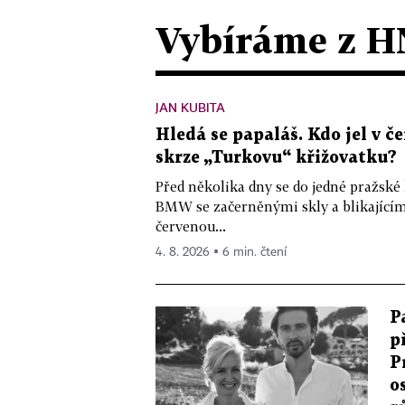
Vybíráme z H
JAN KUBITA
Hledá se papaláš. Kdo jel v
skrze „Turkovu“ křižovatku?
Před několika dny se do jedné pražské
BMW se začerněnými skly a blikající
červenou...
4. 8. 2026 ▪ 6 min. čtení
P
p
P
o