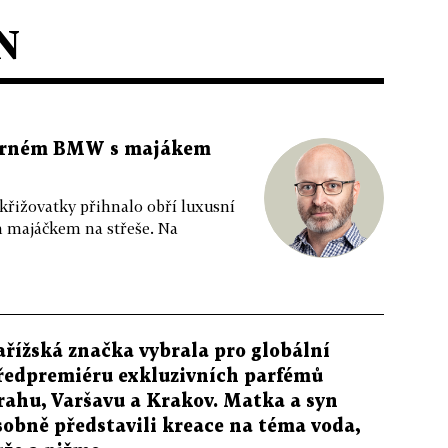
N
 černém BMW s majákem
 křižovatky přihnalo obří luxusní
m majáčkem na střeše. Na
ařížská značka vybrala pro globální
ředpremiéru exkluzivních parfémů
rahu, Varšavu a Krakov. Matka a syn
sobně představili kreace na téma voda,