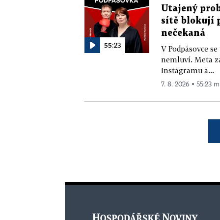
Utajený prob
sítě blokují
nečekaná
55:23
V Podpásovce se
nemluví. Meta z
Instagramu a...
7. 8. 2026 ▪ 55:23 m