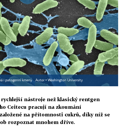
má i patogenní kmeny
Autor ▪
Washington University
ychlejší nástroje než klasický rentgen
ho Ceitecu pracují na zkoumání
ložené na přítomnosti cukrů, díky níž se
orob rozpoznat mnohem dříve.