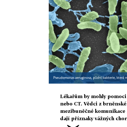
Pseudomonas aeruginosa, půdní bakterie, která 
Lékařům by mohly pomoci r
nebo CT. Vědci z brněnské
mezibuněčné komunikace za
dají příznaky vážných ch