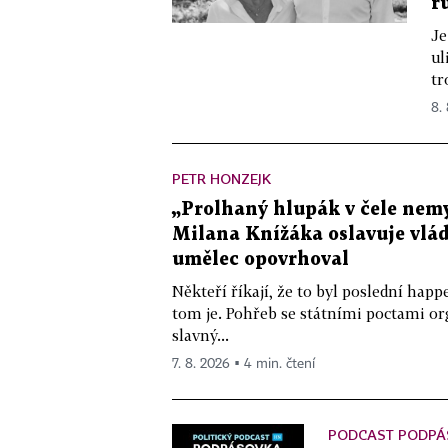
r
Je
ul
tr
8.
PETR HONZEJK
„Prolhaný hlupák v čele nemy
Milana Knížáka oslavuje vlá
umělec opovrhoval
Někteří říkají, že to byl poslední ha
tom je. Pohřeb se státními poctami o
slavný...
7. 8. 2026 ▪ 4 min. čtení
PODCAST PODPÁ