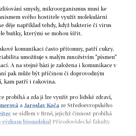
ozlišování smysly, mikroorganismus musí ke
nismem svého hostitele využít molekulární
e děje například tehdy, když bakterie či virus
těle buňky, kterými se mohou šířit.
takové komunikaci často přítomny, patří cukry.
 variabilita umožňuje s malým množstvím "písmen"
ací. A na stejné bázi je založena i komunikace v
hání pak může být příčinou či doprovodným
 kam patří i rakovina.
probíhá a zda ji lze využít pro lidské zdraví,
merová
a
Jaroslav Koča
ze Středoevropského
eitec
se sídlem v Brně, jejichž činnost probíhá
 výzkum biomolekul
Přírodovědecké fakulty