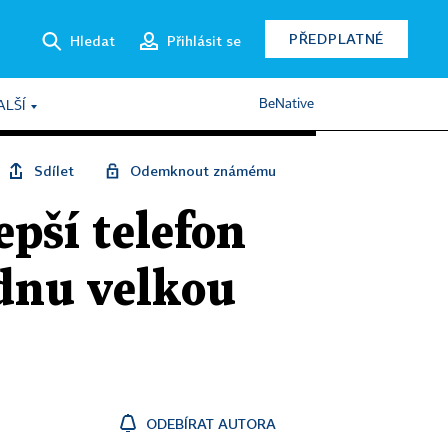
PŘEDPLATNÉ
Hledat
Přihlásit se
BeNative
ALŠÍ
Sdílet
Odemknout známému
pší telefon
ednu velkou
ODEBÍRAT AUTORA