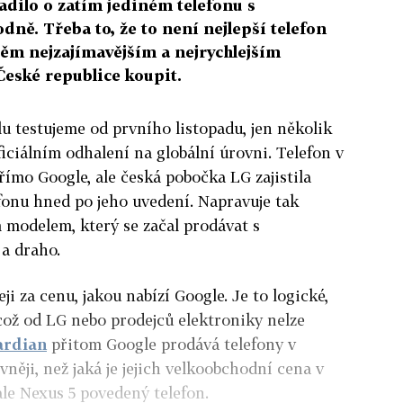
adilo o zatím jediném telefonu s
ě. Třeba to, že to není nejlepší telefon
 těm nejzajímavějším a nejrychlejším
České republice koupit.
u testujeme od prvního listopadu, jen několik
iciálním odhalení na globální úrovni. Telefon v
ímo Google, ale česká pobočka LG zajistila
fonu hned po jeho uvedení. Napravuje tak
 modelem, který se začal prodávat s
a draho.
ji za cenu, jakou nabízí Google. Je to logické,
což od LG nebo prodejců elektroniky nelze
ardian
přitom Google prodává telefony v
vněji, než jaká je jejich velkoobchodní cena v
 ale Nexus 5 povedený telefon.