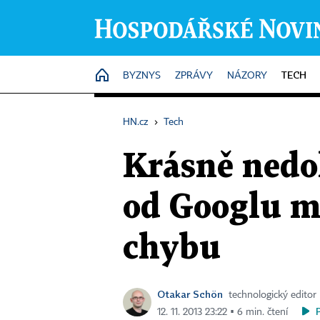
TECH
HOME
BYZNYS
ZPRÁVY
NÁZORY
HN.cz
›
Tech
Krásně nedok
od Googlu m
chybu
Otakar Schön
technologický editor
12. 11. 2013 23:22 ▪ 6 min. čtení