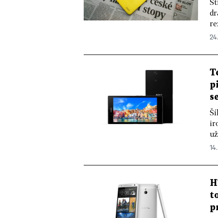
Št
dr
re
24
T
p
s
Ší
ir
už
14.
H
t
p