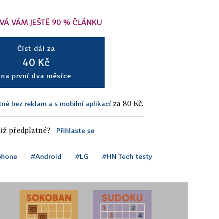
VÁ VÁM JEŠTĚ 90 % ČLÁNKU
Číst dál za
40 Kč
na první dva měsíce
za 80 Kč.
tné bez reklam a s mobilní aplikací
iž předplatné?
Přihlaste se
phone
#Android
#LG
#HN Tech testy