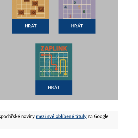
HRÁT
HRÁT
HRÁT
mezi své oblíbené tituly
ospodářské noviny
na Google