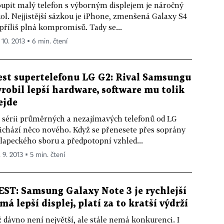
upit malý telefon s výborným displejem je náročný
ol. Nejjistější sázkou je iPhone, zmenšená Galaxy S4
 příliš plná kompromisů. Tady se...
 10. 2013 ▪ 6 min. čtení
est supertelefonu LG G2: Rival Samsungu
yrobil lepší hardware, software mu tolik
ejde
 sérii průměrných a nezajímavých telefonů od LG
ichází něco nového. Když se přenesete přes soprány
lapeckého sboru a předpotopní vzhled...
 9. 2013 ▪ 5 min. čtení
EST: Samsung Galaxy Note 3 je rychlejší
 má lepší displej, platí za to kratší výdrží
 dávno není největší, ale stále nemá konkurenci. I