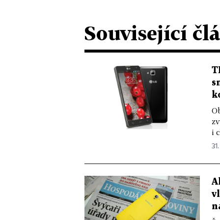
Související čl
T
s
k
Ob
zv
i 
31.
A
v
n