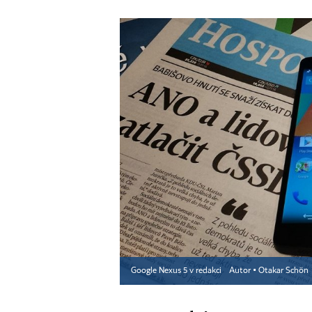
Google Nexus 5 v redakci
Autor ▪
Otakar Schön