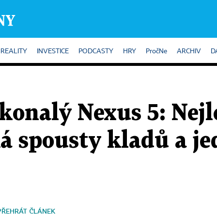
REALITY
INVESTICE
PODCASTY
HRY
PročNe
ARCHIV
D
onalý Nexus 5: Nejle
á spousty kladů a j
PŘEHRÁT ČLÁNEK