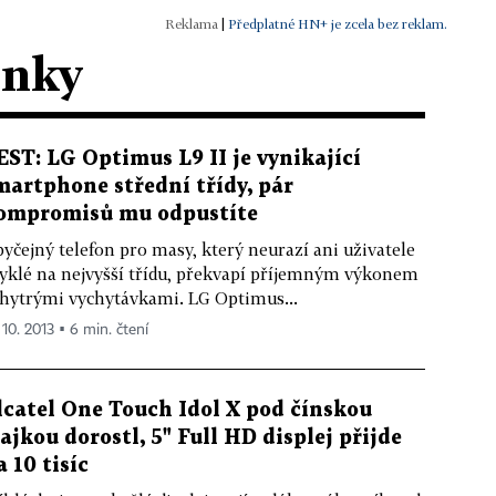
|
Předplatné HN+ je zcela bez reklam.
ánky
EST: LG Optimus L9 II je vynikající
martphone střední třídy, pár
ompromisů mu odpustíte
yčejný telefon pro masy, který neurazí ani uživatele
yklé na nejvyšší třídu, překvapí příjemným výkonem
chytrými vychytávkami. LG Optimus...
 10. 2013 ▪ 6 min. čtení
lcatel One Touch Idol X pod čínskou
lajkou dorostl, 5" Full HD displej přijde
a 10 tisíc