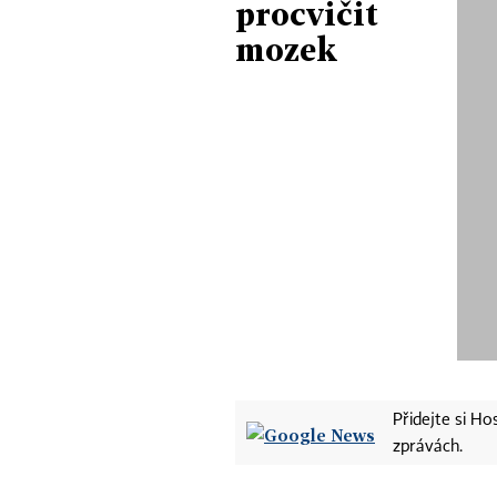
procvičit
mozek
Přidejte si H
zprávách.