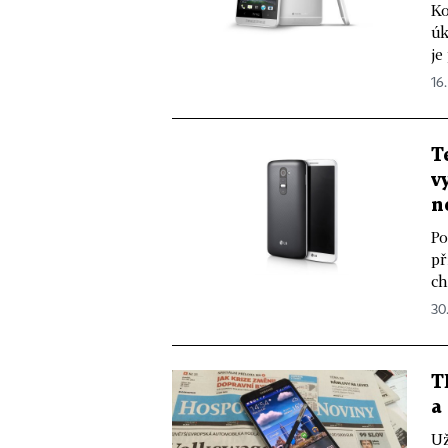
Ko
úk
je
16.
T
v
n
Po
př
ch
30.
T
a
Už