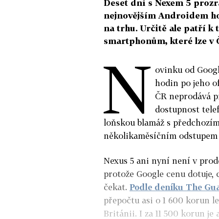
Deset dní s Nexem 5 prozr
nejnovějším Androidem hodn
na trhu. Určitě ale patří k
smartphonům, které lze v 
N
ovinku od Googl
hodin po jeho of
ČR neprodává př
dostupnost tele
loňskou blamáž s předchozím
několikaměsíčním odstupem 
Nexus 5 ani nyní není v prode
protože Google cenu dotuje, 
čekat.
Podle deníku The Gu
přepočtu asi o 1 600 korun le
Británii. I za 11 500 korun je