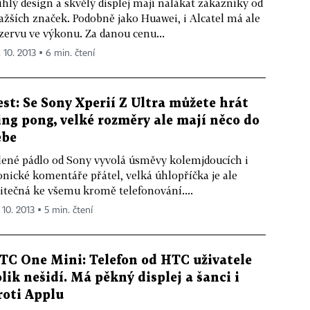
íhlý design a skvělý displej mají nalákat zákazníky od
ažších značek. Podobně jako Huawei, i Alcatel má ale
zervu ve výkonu. Za danou cenu...
. 10. 2013 ▪ 6 min. čtení
est: Se Sony Xperií Z Ultra můžete hrát
ing pong, velké rozměry ale mají něco do
ebe
lené pádlo od Sony vyvolá úsměvy kolemjdoucích i
onické komentáře přátel, velká úhlopříčka je ale
itečná ke všemu kromě telefonování....
 10. 2013 ▪ 5 min. čtení
TC One Mini: Telefon od HTC uživatele
olik nešidí. Má pěkný displej a šanci i
roti Applu