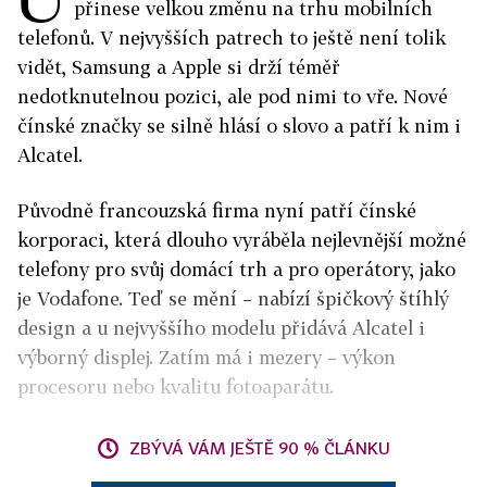
přinese velkou změnu na trhu mobilních
telefonů. V nejvyšších patrech to ještě není tolik
vidět, Samsung a Apple si drží téměř
nedotknutelnou pozici, ale pod nimi to vře. Nové
čínské značky se silně hlásí o slovo a patří k nim i
Alcatel.
Původně francouzská firma nyní patří čínské
korporaci, která dlouho vyráběla nejlevnější možné
telefony pro svůj domácí trh a pro operátory, jako
je Vodafone. Teď se mění – nabízí špičkový štíhlý
design a u nejvyššího modelu přidává Alcatel i
výborný displej. Zatím má i mezery – výkon
procesoru nebo kvalitu fotoaparátu.
ZBÝVÁ VÁM JEŠTĚ 90 % ČLÁNKU