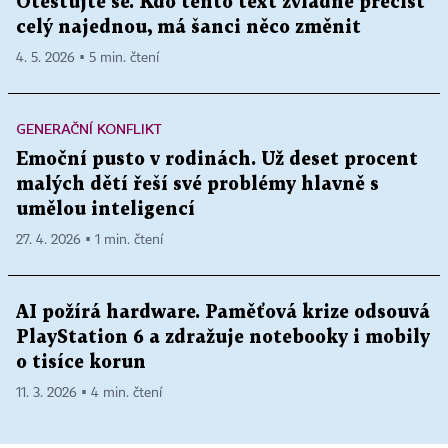
Otestujte se. Kdo tento text zvládne přečíst
celý najednou, má šanci něco změnit
4. 5. 2026 ▪ 5 min. čtení
GENERAČNÍ KONFLIKT
Emoční pusto v rodinách. Už deset procent
malých dětí řeší své problémy hlavně s
umělou inteligencí
27. 4. 2026 ▪ 1 min. čtení
AI požírá hardware. Paměťová krize odsouvá
PlayStation 6 a zdražuje notebooky i mobily
o tisíce korun
11. 3. 2026 ▪ 4 min. čtení