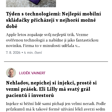
Týden s technologiemi: Nejlepší mobilní
skládačky přicházejí v nejhorší možné
době
Apple letos zopakuje svůj nejlepší trik. Vezme
ověřenou technologii a nabídne ji jako fantastickou
novinku. Firma to v minulosti udělala v...
7. 8. 2026 ▪ 4 min. čtení
LUDĚK VAINERT
Nehladov, nepíchej si injekci, prostě si
vezmi prášek. Eli Lilly má svatý grál
pacientů i investorů
Injekce si běžní lidé sami píchají jen velmi neradi. Podle
průzkumů má k takové formě užívání léků averzi sedm