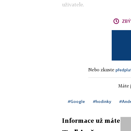
uživatele.
ZBÝ
Nebo zkuste
předpla
Máte j
#Google
#hodinky
#Andr
Informace už máte