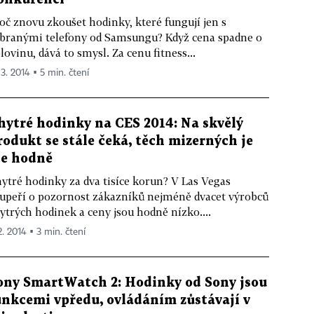
oč znovu zkoušet hodinky, které fungují jen s
branými telefony od Samsungu? Když cena spadne o
lovinu, dává to smysl. Za cenu fitness...
 3. 2014 ▪ 5 min. čtení
hytré hodinky na CES 2014: Na skvělý
rodukt se stále čeká, těch mizerných je
le hodně
ytré hodinky za dva tisíce korun? V Las Vegas
upeří o pozornost zákazníků nejméně dvacet výrobců
ytrých hodinek a ceny jsou hodně nízko....
2. 2014 ▪ 3 min. čtení
ony SmartWatch 2: Hodinky od Sony jsou
unkcemi vpředu, ovládáním zůstávají v