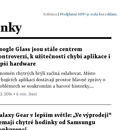
|
Předplatné HN+ je zcela bez reklam.
ánky
oogle Glass jsou stále centrem
ontroverzí, k užitečnosti chybí aplikace i
epší hardware
nomén chytrých brýlí začíná oslabovat. Místo
rhujících aplikací dostávají prostor hlavně zprávy o
oblémech se soukromím a barové historky....
 3. 2014 ▪ 6 min. čtení
alaxy Gear v lepším světle: „Ve výprodeji“
emají chytré hodinky od Samsungu
onkurenci