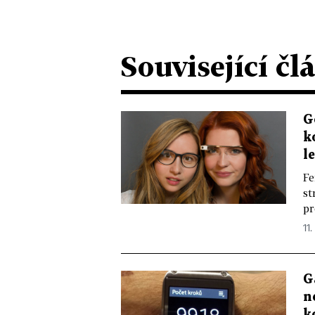
Související čl
G
k
l
Fe
st
pr
11.
G
n
k