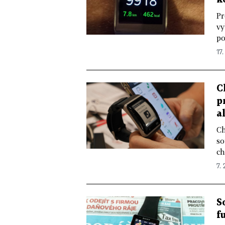
Pr
vy
po
17.
C
p
a
Ch
so
ch
7. 
S
f