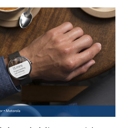
or ▪
Motorola