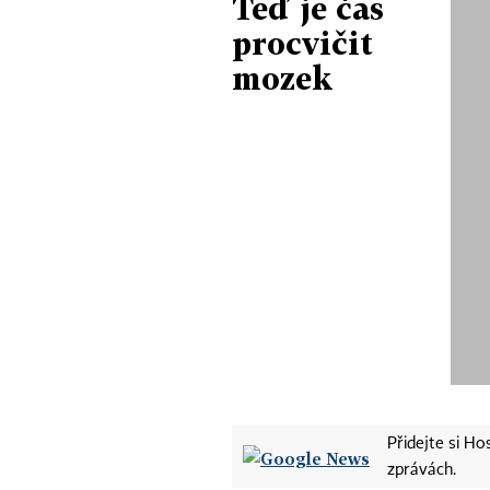
Teď je čas
procvičit
mozek
Přidejte si H
zprávách.