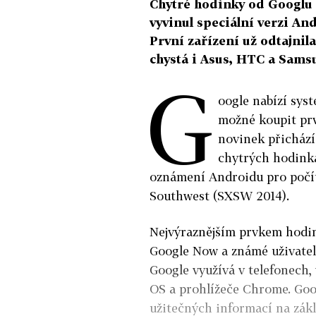
Chytré hodinky od Googlu 
vyvinul speciální verzi An
První zařízení už odtajni
chystá i Asus, HTC a Sams
G
oogle nabízí syst
možné koupit pr
novinek přichází
chytrých hodink
oznámení Androidu pro počít
Southwest (SXSW 2014).
Nejvýraznějším prvkem hodi
Google Now a známé uživatel
Google využívá v telefonech,
OS a prohlížeče Chrome. Goo
užitečných informací na zákl