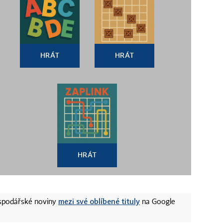
HRÁT
HRÁT
HRÁT
mezi své oblíbené tituly
ospodářské noviny
na Google