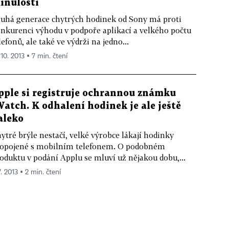
inulosti
uhá generace chytrých hodinek od Sony má proti
nkurenci výhodu v podpoře aplikací a velkého počtu
lefonů, ale také ve výdrži na jedno...
 10. 2013 ▪ 7 min. čtení
pple si registruje ochrannou známku
Watch. K odhalení hodinek je ale ještě
aleko
ytré brýle nestačí, velké výrobce lákají hodinky
opojené s mobilním telefonem. O podobném
oduktu v podání Applu se mluví už nějakou dobu,...
7. 2013 ▪ 2 min. čtení