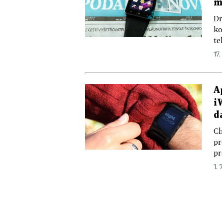
m
Dr
ko
te
17.
A
i
d
Ch
pr
pr
1. 