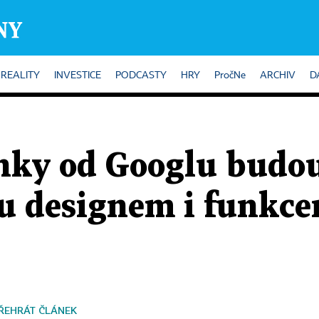
REALITY
INVESTICE
PODCASTY
HRY
PročNe
ARCHIV
D
nky od Googlu budou
ou designem i funkce
ŘEHRÁT ČLÁNEK