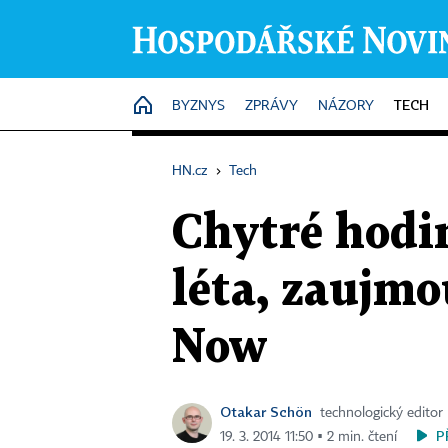
TECH
HOME
BYZNYS
ZPRÁVY
NÁZORY
HN.cz
›
Tech
Chytré hodi
léta, zaujm
Now
Otakar Schön
technologický editor
P
19. 3. 2014 11:50 ▪ 2 min. čtení