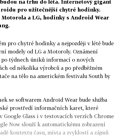
budou na trhu do léta. Internetový gigant
droidu pro užitečnější chytré hodinky.
la Motorola a LG, hodinky s Android Wear
ung.
ém pro chytré hodinky a nejpozději v létě bude
vní modely od LG a Motoroly. Oznámení
 po týdnech úniků informací o nových
ách od několika výrobců a po předběžném
ače na tělo na americkém festivalu South by
nek se softwarem Android Wear bude služba
ské prostředí informačních karet, které
 v Google Glass i v testovacích verzích Chrome
gle Now slouží k automatickému zobrazení
adě kontextu času, místa a zvyklostí a zájmů