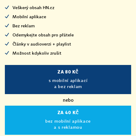
Veškerý obsah HN.cz
Mobilní aplikace
Bez reklam
Odemykejte obsah pro přátele
Články v audioverzi + playlist
Možnost kdykoliv zrušit
ZA 80 KČ
s mobilní aplikací
a bez reklam
nebo
ZA 40 KČ
bez mobilní aplikace
a s reklamou