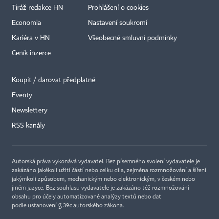
Tiráž redakce HN
Prohlášení o cookies
Economia
Nastavení soukromí
Kariéra v HN
Všeobecné smluvní podmínky
Ceník inzerce
Koupit / darovat předplatné
Eventy
Newslettery
×
RSS kanály
Autorská práva vykonává vydavatel. Bez písemného svolení vydavatele je
zakázáno jakékoli užití částí nebo celku díla, zejména rozmnožování a šíření
jakýmkoli způsobem, mechanickým nebo elektronickým, v českém nebo
jiném jazyce. Bez souhlasu vydavatele je zakázáno též rozmnožování
obsahu pro účely automatizované analýzy textů nebo dat
podle ustanovení § 39c autorského zákona.