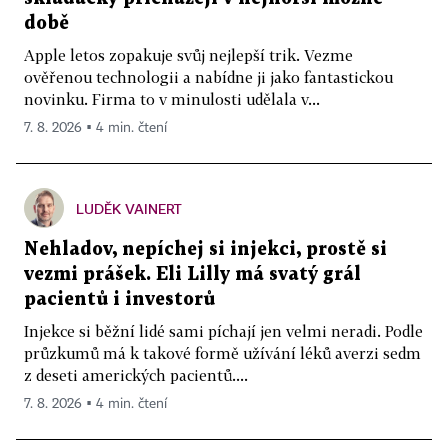
době
Apple letos zopakuje svůj nejlepší trik. Vezme
ověřenou technologii a nabídne ji jako fantastickou
novinku. Firma to v minulosti udělala v...
7. 8. 2026 ▪ 4 min. čtení
LUDĚK VAINERT
Nehladov, nepíchej si injekci, prostě si
vezmi prášek. Eli Lilly má svatý grál
pacientů i investorů
Injekce si běžní lidé sami píchají jen velmi neradi. Podle
průzkumů má k takové formě užívání léků averzi sedm
z deseti amerických pacientů....
7. 8. 2026 ▪ 4 min. čtení