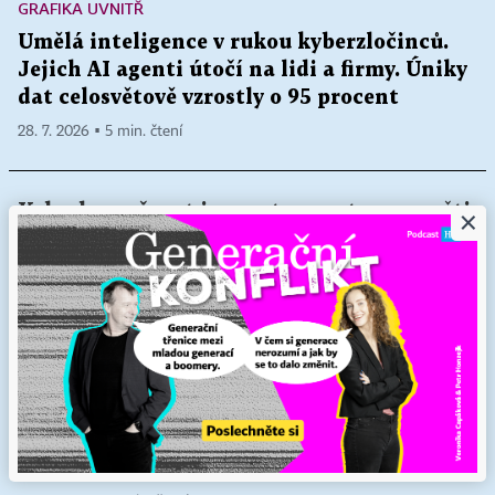
GRAFIKA UVNITŘ
Umělá inteligence v rukou kyberzločinců.
Jejich AI agenti útočí na lidi a firmy. Úniky
dat celosvětově vzrostly o 95 procent
28. 7. 2026 ▪ 5 min. čtení
Kyberbezpečnost je mantra, prst na spoušti
×
má však každý zaměstnanec
28. 7. 2026 ▪ 2 min. čtení
VELKÉ ČTENÍ
Když hoří Berlín. Německé hlavní město se
stále vzpamatovává z obřího blackoutu. Co
stálo za jedním z největších výpadků
poslední doby?