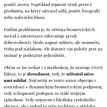
použít znovu. Například sejmout otisk prstu z
předmětu, na který uživatel sáhl, použít fotografii
nebo nahrávku hlasu.
Dalším problémem je, že většina biometrických
metod z autentizace odstraňuje prvek
dobrovolnosti. Heslo napsat můžete, ale nemusíte,
třeba pod nátlakem. Ale donutit vás položit prst na
snímač je podstatně jednodušší.
Občas se lze setkat i s myšlenkou, že existuje čtvrtý
faktor, to je
dovednost
, tedy že
uživatel něco
umí udělat
. Nejčastěji se tento názor objevuje v
souvislosti s dynamickým biometrickým podpisem,
tedy schopností podepsat se stále stejným
způsobem. Tedy nejenom z hlediska výsledného
obrazce, ale i pokud se týče rychlosti a přítlaku