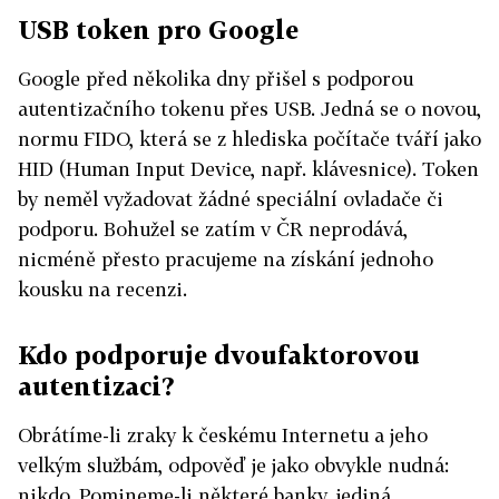
USB token pro Google
Google před několika dny přišel s podporou
autentizačního tokenu přes USB. Jedná se o novou,
normu FIDO, která se z hlediska počítače tváří jako
HID (Human Input Device, např. klávesnice). Token
by neměl vyžadovat žádné speciální ovladače či
podporu. Bohužel se zatím v ČR neprodává,
nicméně přesto pracujeme na získání jednoho
kousku na recenzi.
Kdo podporuje dvoufaktorovou
autentizaci?
Obrátíme-li zraky k českému Internetu a jeho
velkým službám, odpověď je jako obvykle nudná:
nikdo. Pomineme-li některé banky, jediná