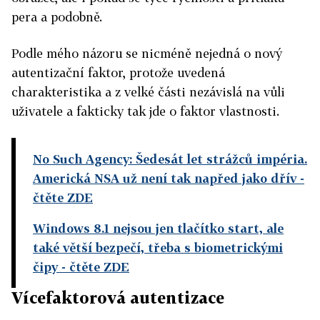
pera a podobně.
Podle mého názoru se nicméně nejedná o nový
autentizační faktor, protože uvedená
charakteristika a z velké části nezávislá na vůli
uživatele a fakticky tak jde o faktor vlastnosti.
No Such Agency: Šedesát let strážců impéria.
Americká NSA už není tak napřed jako dřív
-
čtěte ZDE
Windows 8.1 nejsou jen tlačítko start, ale
také větší bezpečí, třeba s biometrickými
čipy
- čtěte ZDE
Vícefaktorová autentizace