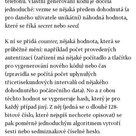
telefonu. Vlastní generování kódu je docela
jednoduché: vezme se nějaká předem dohodnutá (a
pro daného uživatele unikátní) náhodná hodnota,
které se říká
secret
nebo
seed
.
K ní se přidá
counter
, nějaká hodnota, která se
průběžně mění: například počet provedených
autentizací (zařízení má nějaké počítadlo a tlačítko
pro vygenerování nového kódu) nebo čas
(zpravidla se počítá počet uplynulých
třicetisekundových intervalů od nějakého
dohodnutého počátečního data). No a z obou
těchto hodnot se vygeneruje hash, který je pro
každý případ jiný. Z něj (jedná se o dlouhé 128-
bitové číslo, které nejspíš nechcete opisovat) se
pak poměrně jednoduchým algoritmem vytvoří
šesti nebo sedmiznakové číselné heslo.