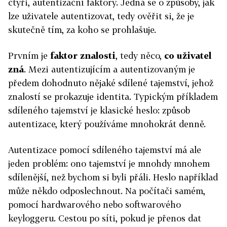
čtyři, autentizační faktory. Jedná se o způsoby, jak
lze uživatele autentizovat, tedy ověřit si, že je
skutečně tím, za koho se prohlašuje.
Prvním je
faktor znalosti
, tedy něco,
co uživatel
zná
. Mezi autentizujícím a autentizovaným je
předem dohodnuto nějaké sdílené tajemství, jehož
znalostí se prokazuje identita. Typickým příkladem
sdíleného tajemství je klasické heslo: způsob
autentizace, který používáme mnohokrát denně.
Autentizace pomocí sdíleného tajemství má ale
jeden problém: ono tajemství je mnohdy mnohem
sdílenější, než bychom si byli přáli. Heslo například
může někdo odposlechnout. Na počítači samém,
pomocí hardwarového nebo softwarového
keyloggeru. Cestou po síti, pokud je přenos dat