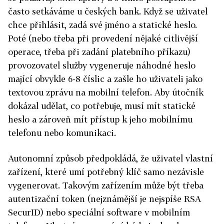
často setkáváme u českých bank. Když se uživatel
chce přihlásit, zadá své jméno a statické heslo.
Poté (nebo třeba při provedení nějaké citlivější
operace, třeba při zadání platebního příkazu)
provozovatel služby vygeneruje náhodné heslo
mající obvykle 6-8 číslic a zašle ho uživateli jako
textovou zprávu na mobilní telefon. Aby útočník
dokázal udělat, co potřebuje, musí mít statické
heslo a zároveň mít přístup k jeho mobilnímu
telefonu nebo komunikaci.
Autonomní způsob předpokládá, že uživatel vlastní
zařízení, které umí potřebný klíč samo nezávisle
vygenerovat. Takovým zařízením může být třeba
autentizační token (nejznámější je nejspíše RSA
SecurID) nebo speciální software v mobilním