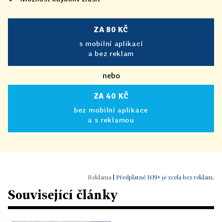
ZA 80 KČ
s mobilní aplikací
a bez reklam
nebo
ZA 40 KČ
bez mobilní aplikace
a s reklamou
|
Předplatné HN+ je zcela bez reklam.
Související články