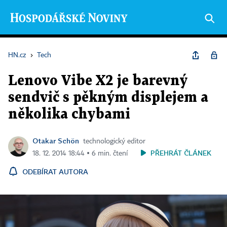
HN.cz
›
Tech
Lenovo Vibe X2 je barevný
sendvič s pěkným displejem a
několika chybami
Otakar Schön
technologický editor
PŘEHRÁT ČLÁNEK
18. 12. 2014 18:44 ▪ 6 min. čtení
ODEBÍRAT AUTORA