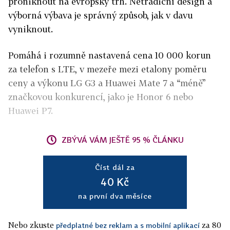
proniknout na evropský trh. Netradiční design a
výborná výbava je správný způsob, jak v davu
vyniknout.
Pomáhá i rozumně nastavená cena 10 000 korun
za telefon s LTE, v mezeře mezi etalony poměru
ceny a výkonu LG G3 a Huawei Mate 7 a “méně”
značkovou konkurencí, jako je Honor 6 nebo
Huawei P7.
ZBÝVÁ VÁM JEŠTĚ 95 % ČLÁNKU
Číst dál za
40 Kč
na první dva měsíce
Nebo zkuste
za 80
předplatné bez reklam a s mobilní aplikací