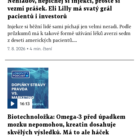
Nehladov, nepíchej si injekci, prostě si
vezmi prášek. Eli Lilly má svatý grál
pacientů i investorů
Injekce si běžní lidé sami píchají jen velmi neradi. Podle
průzkumů má k takové formě užívání léků averzi sedm
z deseti amerických pacientů....
7. 8. 2026 ▪ 4 min. čtení
16:13
Biotechnoložka: Omega-3 před úpadkem
mozku nepomohou, kreatin dosahuje
skvělých výsledků. Má to ale háček