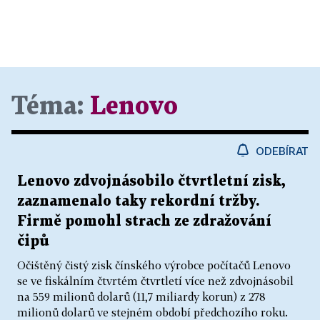
Téma:
Lenovo
ODEBÍRAT
Lenovo zdvojnásobilo čtvrtletní zisk,
zaznamenalo taky rekordní tržby.
Firmě pomohl strach ze zdražování
čipů
Očištěný čistý zisk čínského výrobce počítačů Lenovo
se ve fiskálním čtvrtém čtvrtletí více než zdvojnásobil
na 559 milionů dolarů (11,7 miliardy korun) z 278
milionů dolarů ve stejném období předchozího roku.