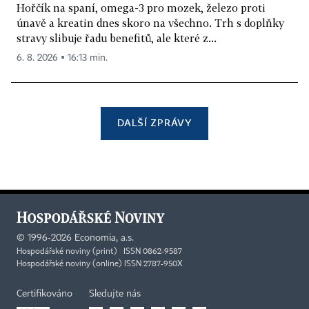
Hořčík na spaní, omega-3 pro mozek, železo proti
únavě a kreatin dnes skoro na všechno. Trh s doplňky
stravy slibuje řadu benefitů, ale které z...
6. 8. 2026 ▪ 16:13 min.
DALŠÍ ZPRÁVY
©
1996-2026
Economia, a.s.
Hospodářské noviny (print) ISSN 0862-9587
Hospodářské noviny (online) ISSN 2787-950X
Certifikováno
Sledujte nás