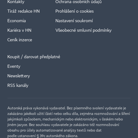
Kontakty
Ochrana osobních údajů
Tiráž redakce HN
Prohlášení o cookies
Economia
Nastavení soukromí
Kariéra v HN
Všeobecné smluvní podmínky
Ceník inzerce
Koupit / darovat předplatné
Eventy
×
Newslettery
RSS kanály
Autorská práva vykonává vydavatel. Bez písemného svolení vydavatele je
zakázáno jakékoli užití částí nebo celku díla, zejména rozmnožování a šíření
jakýmkoli způsobem, mechanickým nebo elektronickým, v českém nebo
jiném jazyce. Bez souhlasu vydavatele je zakázáno též rozmnožování
obsahu pro účely automatizované analýzy textů nebo dat
podle ustanovení § 39c autorského zákona.