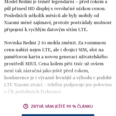
Model Redmi je téměř legendární – před rokem a
půl přinesl HD displej s revolučně nízkou cenou.
Posledních několik měsíců ale byly mobily od
Xiaomi méně zajímavé, protože postrádaly možnost
připojení k rychlým datovým sítím LTE.
Novinka Redmi 2 to mohla změnit. Za rozumnou
cenu nabízí nejen LTE, ale i dvojici SIM, slot na
paměťovou kartu a novou generaci uživatelského
prostředí MIUI. Cena kolem pěti tisíc už ovšem
není tak zázračná jako ještě před rokem,
konkurence je i výrazně levnější a výhodu v podobě
LTE Xiaomi ztrácí – telefon podporuje jen polovinu
v ČR potřebných frekvencí.
ZBÝVÁ VÁM JEŠTĚ 90 % ČLÁNKU