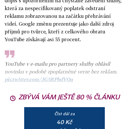
dopis s upozorněním na chystané zavedení služby,
která za nespecifikovaný poplatek odstraní
reklamu zobrazovanou na začátku přehrávání
videí. Google změnu prezentuje jako další zdroj
příjmů pro tvůrce, kteří z celkového obratu
YouTube získávají asi 55 procent.
YouTube v e-mailu pro partnery služby ohlásil
novinku v podobě zpoplatněné verze bez reklam.
pic.twitter.com/JG5RPbdVQq
ZBÝVÁ VÁM JEŠTĚ 80 % ČLÁNKU
Číst dál za
40 Kč