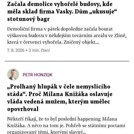
Začala demolice vyhořelé budovy, kde
měla sklad firma Vasky. Dům „ukusuje“
stotunový bagr
Demoliční firma v pátek dopoledne začala bourat
výškovou budovu v někdejším továrním areálu ve Zlíně,
která v červenci vyhořela. Zničený objekt...
7. 8. 2026 ▪ 3 min. čtení
PETR HONZEJK
„Prolhaný hlupák v čele nemyslícího
stáda“. Proč Milana Knížáka oslavuje
vláda vedená mužem, kterým umělec
opovrhoval
Někteří říkají, že to byl poslední happening Milana
Knížáka. A něco na tom je. Pohřeb se státními poctami
organizovaný těmi, kterými slavný...