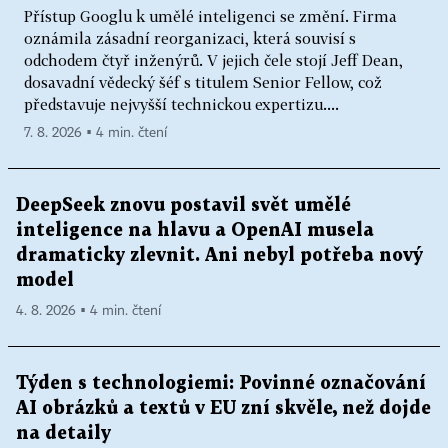
Přístup Googlu k umělé inteligenci se změní. Firma
oznámila zásadní reorganizaci, která souvisí s
odchodem čtyř inženýrů. V jejich čele stojí Jeff Dean,
dosavadní vědecký šéf s titulem Senior Fellow, což
představuje nejvyšší technickou expertizu....
7. 8. 2026 ▪ 4 min. čtení
DeepSeek znovu postavil svět umělé
inteligence na hlavu a OpenAI musela
dramaticky zlevnit. Ani nebyl potřeba nový
model
4. 8. 2026 ▪ 4 min. čtení
Týden s technologiemi: Povinné označování
AI obrázků a textů v EU zní skvěle, než dojde
na detaily