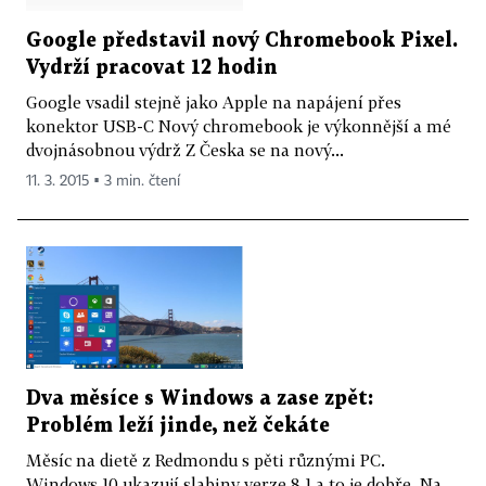
Google představil nový Chromebook Pixel.
Vydrží pracovat 12 hodin
Google vsadil stejně jako Apple na napájení přes
konektor USB-C Nový chromebook je výkonnější a mé
dvojnásobnou výdrž Z Česka se na nový...
11. 3. 2015 ▪ 3 min. čtení
Dva měsíce s Windows a zase zpět:
Problém leží jinde, než čekáte
Měsíc na dietě z Redmondu s pěti různými PC.
Windows 10 ukazují slabiny verze 8.1 a to je dobře. Na