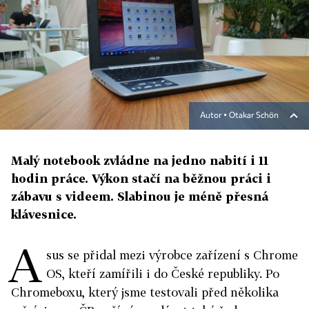
Autor ▪
Otakar Schön
Malý notebook zvládne na jedno nabití i 11
hodin práce. Výkon stačí na běžnou práci i
zábavu s videem. Slabinou je méně přesná
klávesnice.
A
sus se přidal mezi výrobce zařízení s Chrome
OS, kteří zamířili i do České republiky. Po
Chromeboxu, který jsme testovali před několika