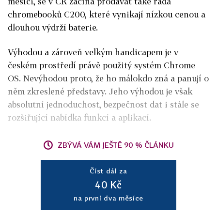
měsíci, se v ČR začíná prodávat také řada
chromebooků C200, které vynikají nízkou cenou a
dlouhou výdrží baterie.
Výhodou a zároveň velkým handicapem je v
českém prostředí právě použitý systém Chrome
OS. Nevýhodou proto, že ho málokdo zná a panují o
něm zkreslené představy. Jeho výhodou je však
absolutní jednoduchost, bezpečnost dat i stále se
rozšiřující nabídka funkcí a aplikací.
ZBÝVÁ VÁM JEŠTĚ 90 % ČLÁNKU
Číst dál za
40 Kč
na první dva měsíce