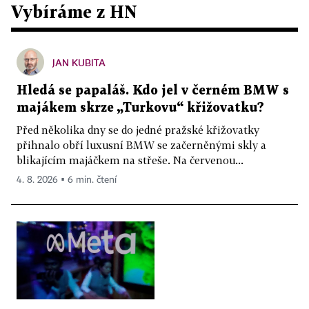
Vybíráme z HN
JAN KUBITA
Hledá se papaláš. Kdo jel v černém BMW s
majákem skrze „Turkovu“ křižovatku?
Před několika dny se do jedné pražské křižovatky
přihnalo obří luxusní BMW se začerněnými skly a
blikajícím majáčkem na střeše. Na červenou...
4. 8. 2026 ▪ 6 min. čtení