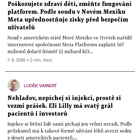
Poškozujete zdraví dětí, změňte fungování
platforem. Podle soudu v Novém Mexiku
Meta upřednostňuje zisky před bezpečím
uživatelů
Soud v americkém státě Nové Mexiko ve čtvrtek nařídil
internetové společnosti Meta Platforms zaplatit 567
milionů dolarů (téměř 12 miliard Kč)...
7. 8. 2026 ▪ 2 min. čtení
LUDĚK VAINERT
Nehladov, nepíchej si injekci, prostě si
vezmi prášek. Eli Lilly má svatý grál
pacientů i investorů
Injekce si běžní lidé sami píchají jen velmi neradi. Podle
průzkumů má k takové formě užívání léků averzi sedm
z deseti amerických pacientů....