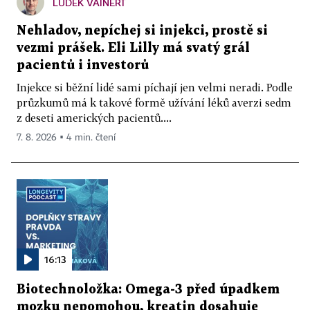
LUDĚK VAINERT
Nehladov, nepíchej si injekci, prostě si
vezmi prášek. Eli Lilly má svatý grál
pacientů i investorů
Injekce si běžní lidé sami píchají jen velmi neradi. Podle
průzkumů má k takové formě užívání léků averzi sedm
z deseti amerických pacientů....
7. 8. 2026 ▪ 4 min. čtení
16:13
Biotechnoložka: Omega-3 před úpadkem
mozku nepomohou, kreatin dosahuje