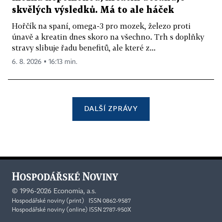
skvělých výsledků. Má to ale háček
Hořčík na spaní, omega-3 pro mozek, železo proti
únavě a kreatin dnes skoro na všechno. Trh s doplňky
stravy slibuje řadu benefitů, ale které z...
6. 8. 2026 ▪ 16:13 min.
DALŠÍ ZPRÁVY
©
1996-2026
Economia, a.s.
Hospodářské noviny (print) ISSN 0862-9587
Hospodářské noviny (online) ISSN 2787-950X