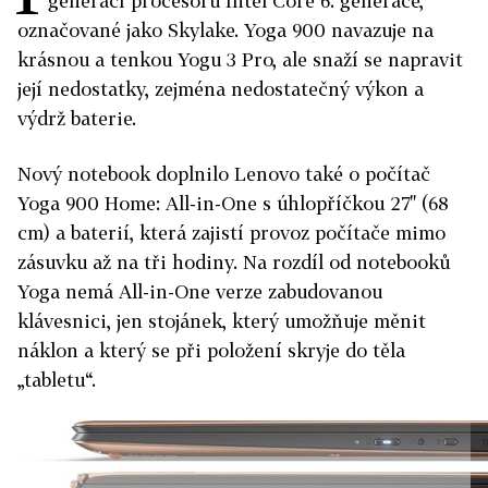
generací procesorů Intel Core 6. generace,
označované jako Skylake. Yoga 900 navazuje na
krásnou a tenkou Yogu 3 Pro, ale snaží se napravit
její nedostatky, zejména nedostatečný výkon a
výdrž baterie.
Nový notebook doplnilo Lenovo také o počítač
Yoga 900 Home: All-in-One s úhlopříčkou 27" (68
cm) a baterií, která zajistí provoz počítače mimo
zásuvku až na tři hodiny. Na rozdíl od notebooků
Yoga nemá All-in-One verze zabudovanou
klávesnici, jen stojánek, který umožňuje měnit
náklon a který se při položení skryje do těla
„tabletu“.