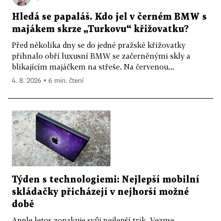
Hledá se papaláš. Kdo jel v černém BMW s
majákem skrze „Turkovu“ křižovatku?
Před několika dny se do jedné pražské křižovatky
přihnalo obří luxusní BMW se začerněnými skly a
blikajícím majáčkem na střeše. Na červenou...
4. 8. 2026 ▪ 6 min. čtení
Týden s technologiemi: Nejlepší mobilní
skládačky přicházejí v nejhorší možné
době
Apple letos zopakuje svůj nejlepší trik. Vezme