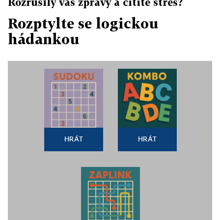
Rozrušily vás zprávy a cítíte stres?
Rozptylte se logickou
hádankou
HRÁT
HRÁT