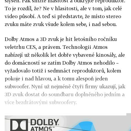
slyšeli. Pak snižte hlasitost a odkryjte reproduktor.
To je rozdíl, že? Ne v hlasitosti, ale v tom, jak celé
video působí. A teď si představte, že místo stereo
zvuku máte zvuk všude kolem sebe, i nad sebou.
Dolby Atmos a 3D zvuk je hit letošního ročníku
veletrhu CES, a právem. Technologii Atmos
nabízejí už několik let dobře vybavené kinosály, ale
do domácností se zatím Dolby Atmos nehodilo –
vyžadovalo totiž i sedmnáct reproduktorů, kolem
pokoje i nad hlavou, a k tomu alespoň jeden
subwoofer. Nyní už nejméně čtyři firmy ukazují, jak
3D zvuk dostat do soundbaru doplněného jedním a
více bezdrátovými subwoofery.