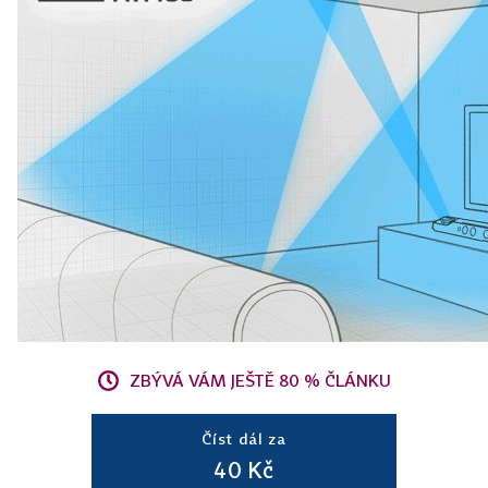
ZBÝVÁ VÁM JEŠTĚ 80 % ČLÁNKU
Číst dál za
40 Kč