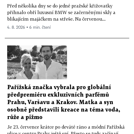
Před několika dny se do jedné pražské křižovatky
přihnalo obří luxusní BMW se začerněnými skly a
blikajícím majáčkem na střeše. Na červenou...
4. 8. 2026 ▪ 6 min. čtení
Pařížská značka vybrala pro globální
předpremiéru exkluzivních parfémů
Prahu, Varšavu a Krakov. Matka a syn
osobně představili kreace na téma voda,
růže a pižmo
Je 23. července krátce po deváté ráno a módní Pařížská
ulice v centru Prahy ještě spí. Přesto se tudy začínají