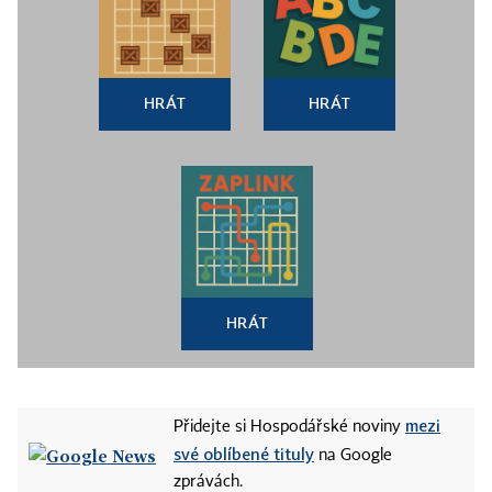
HRÁT
HRÁT
HRÁT
mezi
Přidejte si Hospodářské noviny
své oblíbené tituly
na Google
zprávách.