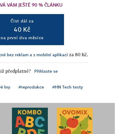
VÁ VÁM JEŠTĚ 90 % ČLÁNKU
Číst dál za
40 Kč
na první dva měsíce
za 80 Kč.
tné bez reklam a s mobilní aplikací
iž předplatné?
Přihlaste se
é hry
#reprodukce
#HN Tech testy