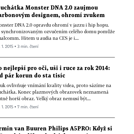
luchátka Monster DNA 2.0 zaujmou
arbonovým designem, ohromí zvukem
nster DNA 2.0 opravdu ohromí v jazzu i hip hopu.
 synchronizovaným ozvučením celého domu pomůže
alcomm. Hitem u audia na CES je i...
 1. 2015 ▪ 3 min. čtení
o nejlepší pro oči, uši i ruce za rok 2014:
d pár korun do sta tisíc
uk ovlivňuje vnímání kvality videa, proto sázíme na
uchátka. Konec plazmových obrazovek neznamená
tně horší obraz. Velký obraz nemusí být...
 1. 2015 ▪ 7 min. čtení
rmin van Buuren Philips A5PRO: Když si