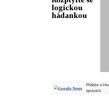
logickou
hádankou
Přidejte si H
zprávách.