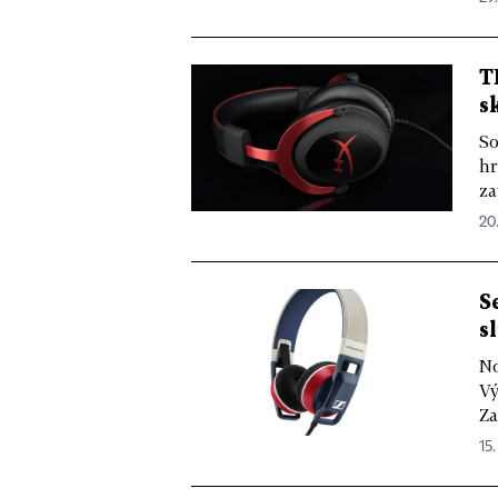
T
s
So
hr
za
20.
S
s
No
Vý
Za
15.