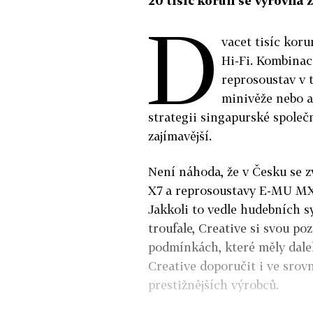
20 tisíc korun se vyrovn
D
vacet tisíc koru
Hi-Fi. Kombinac
reprosoustav v 
minivěže nebo a
strategii singapurské společ
zajímavější.
Není náhoda, že v Česku se z
X7 a reprosoustavy E-MU MX7
Jakkoli to vedle hudebních 
troufale, Creative si svou po
podmínkách, které měly dale
Creative doporučit i ve srov
prestižnějších výrobců.