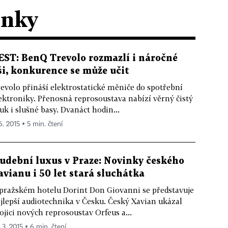
ánky
EST: BenQ Trevolo rozmazlí i náročné
ši, konkurence se může učit
evolo přináší elektrostatické měniče do spotřební
ektroniky. Přenosná reprosoustava nabízí věrný čistý
uk i slušné basy. Dvanáct hodin...
6. 2015 ▪ 5 min. čtení
udební luxus v Praze: Novinky českého
avianu i 50 let stará sluchátka
pražském hotelu Dorint Don Giovanni se představuje
jlepší audiotechnika v Česku. Český Xavian ukázal
ojici nových reprosoustav Orfeus a...
 3. 2015 ▪ 6 min. čtení