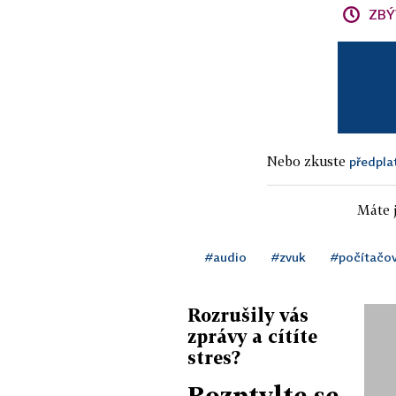
ZBÝ
Nebo zkuste
předpla
Máte j
#audio
#zvuk
#počítačov
Rozrušily vás
zprávy a cítíte
stres?
Rozptylte se