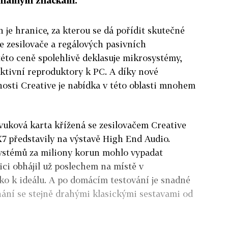
á známým značkám.
n je hranice, za kterou se dá pořídit skutečné
e zesilovače a regálových pasivních
této ceně spolehlivě deklasuje mikrosystémy,
ktivní reproduktory k PC. A díky nové
nosti Creative je nabídka v této oblasti mnohem
vuková karta křížená se zesilovačem Creative
 představily na výstavě High End Audio.
systémů za miliony korun mohlo vypadat
zici obhájil už poslechem na místě v
ko k ideálu. A po domácím testování je snadné
nání se stejně drahými klasickými sestavami od