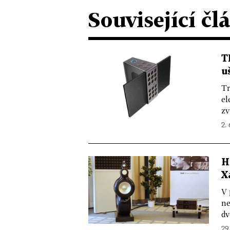
Související čl
T
u
Tr
el
zv
2. 
H
X
V 
ne
dv
29.