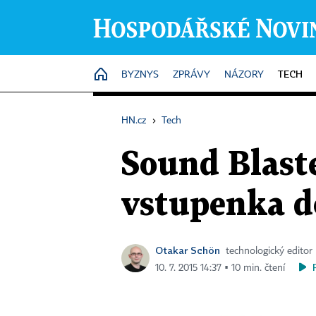
TECH
HOME
BYZNYS
ZPRÁVY
NÁZORY
HN.cz
›
Tech
Sound Blast
vstupenka d
Otakar Schön
technologický editor
10. 7. 2015 14:37 ▪ 10 min. čtení