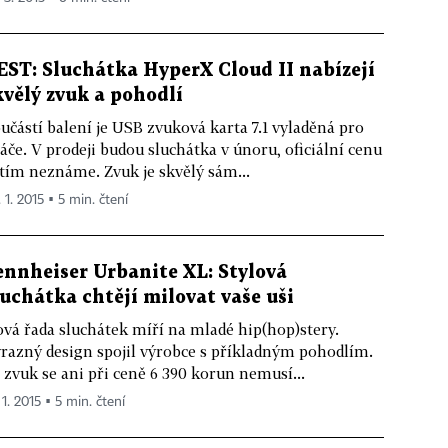
EST: Sluchátka HyperX Cloud II nabízejí
kvělý zvuk a pohodlí
učástí balení je USB zvuková karta 7.1 vyladěná pro
áče. V prodeji budou sluchátka v únoru, oficiální cenu
tím neznáme. Zvuk je skvělý sám...
 1. 2015 ▪ 5 min. čtení
ennheiser Urbanite XL: Stylová
luchátka chtějí milovat vaše uši
vá řada sluchátek míří na mladé hip(hop)stery.
razný design spojil výrobce s příkladným pohodlím.
 zvuk se ani při ceně 6 390 korun nemusí...
 1. 2015 ▪ 5 min. čtení