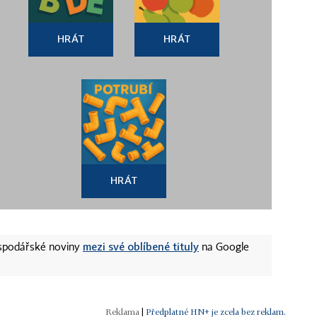
HRÁT
HRÁT
HRÁT
mezi své oblíbené tituly
ospodářské noviny
na Google
|
Předplatné HN+ je zcela bez reklam.