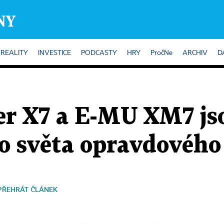
REALITY
INVESTICE
PODCASTY
HRY
PročNe
ARCHIV
D
er X7 a E-MU XM7 js
o světa opravdového
PŘEHRÁT ČLÁNEK