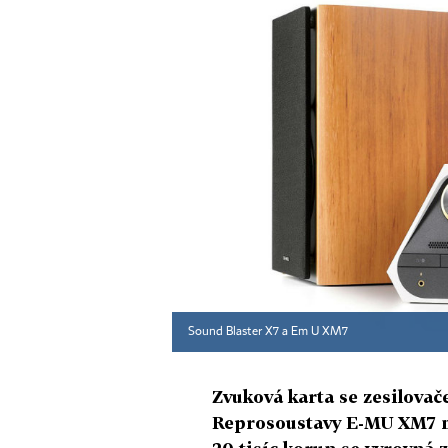
Sound Blaster X7 a Em U XM7
Zvuková karta se zesilova
Reprosoustavy E-MU XM7 m