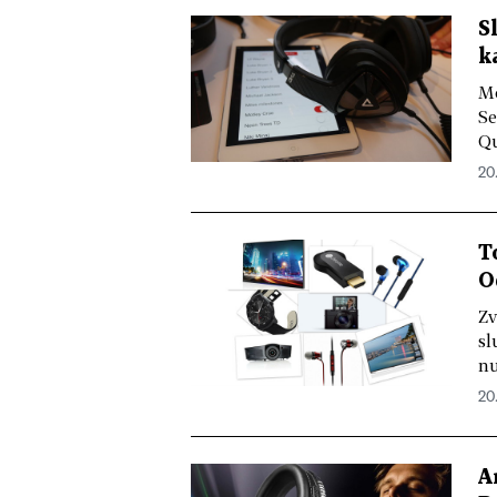
S
k
Mo
Se
Qu
20.
T
O
Zv
sl
nu
20.
A