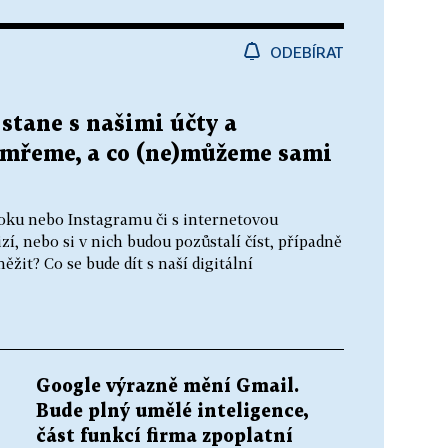
ODEBÍRAT
 stane s našimi účty a
zemřeme, a co (ne)můžeme sami
ooku nebo Instagramu či s internetovou
 nebo si v nich budou pozůstalí číst, případně
žit? Co se bude dít s naší digitální
Google výrazně mění Gmail.
Bude plný umělé inteligence,
část funkcí firma zpoplatní