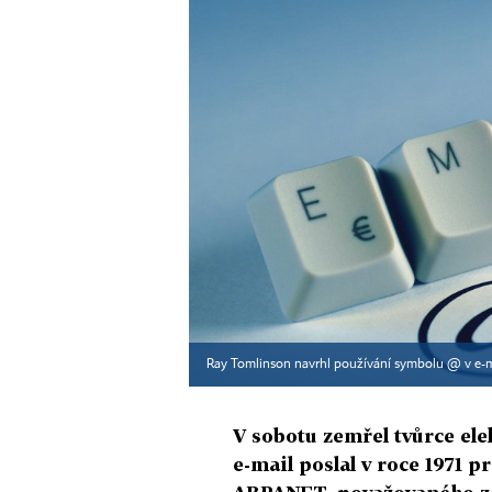
Ray Tomlinson navrhl používání symbolu @ v e-ma
V sobotu zemřel tvůrce el
e-mail poslal v roce 1971 