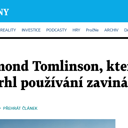
REALITY
INVESTICE
PODCASTY
HRY
PročNe
ARCHIV
D
ond Tomlinson, kter
rhl používání zaviná
PŘEHRÁT ČLÁNEK