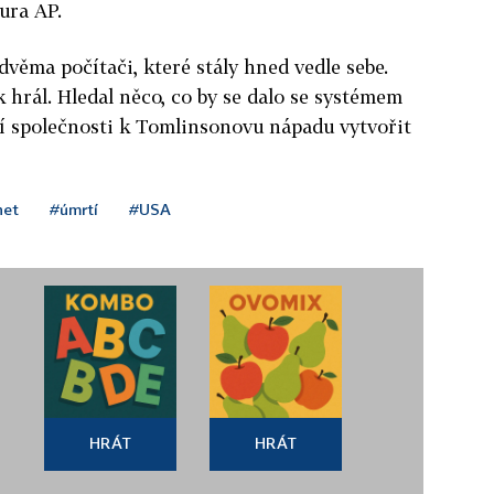
ura AP.
dvěma počítači, které stály hned vedle sebe.
ak hrál. Hledal něco, co by se dalo se systémem
í společnosti k Tomlinsonovu nápadu vytvořit
net
#úmrtí
#USA
HRÁT
HRÁT