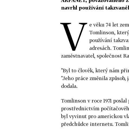
ARPANET, považovaného za
navrhl používání takzvané
V
e věku 74 let ze
Tomlinson, který
používání takzva
adresách. Tomlin
zaměstnavatel, společnost R
"Byl to člověk, který nám přin
"Jeho práce změnila způsob, 
dodala.
Tomlinson v roce 1971 poslal 
prostřednictvím počítačové
byl vyvinut pro americkou vl
předchůdce internetu. Tomli