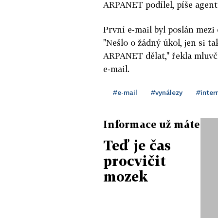
ARPANET podílel, píše agent
První e-mail byl poslán mezi 
"Nešlo o žádný úkol, jen si t
ARPANET dělat," řekla mluvč
e-mail.
#e-mail
#vynálezy
#inter
Informace už máte
Teď je čas
procvičit
mozek