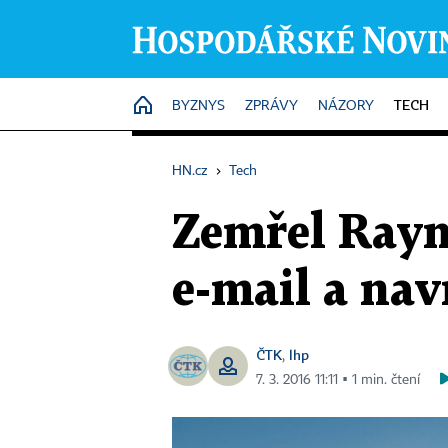
TECH
HOME
BYZNYS
ZPRÁVY
NÁZORY
HN.cz
›
Tech
Zemřel Raym
e-mail a nav
ČTK
lhp
,
7. 3. 2016 11:11 ▪ 1 min. čtení