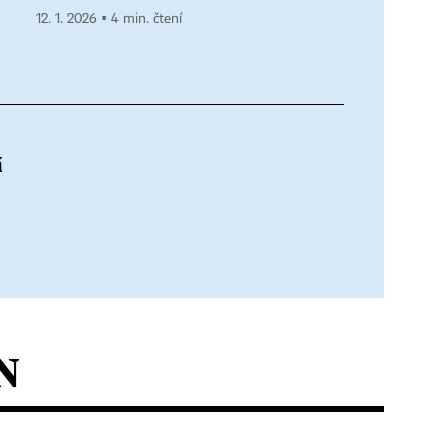
12. 1. 2026 ▪ 4 min. čtení
í
N