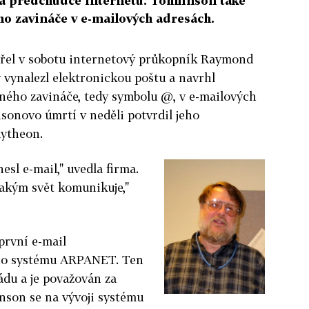
 předchůdce internetu. Tomlinson také
ho zavináče v e-mailových adresách.
mřel v sobotu internetový průkopník Raymond
 vynalezl elektronickou poštu a navrhl
ného zavináče, tedy symbolu @, v e-mailových
sonovo úmrtí v neděli potvrdil jeho
aytheon.
esl e-mail," uvedla firma.
jakým svět komunikuje,"
první e-mail
ho systému ARPANET. Ten
ádu a je považován za
nson se na vývoji systému