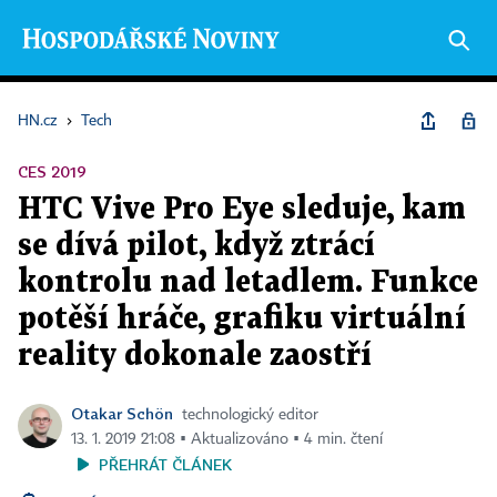
HN.cz
›
Tech
CES 2019
HTC Vive Pro Eye sleduje, kam
se dívá pilot, když ztrácí
kontrolu nad letadlem. Funkce
potěší hráče, grafiku virtuální
reality dokonale zaostří
Otakar Schön
technologický editor
13. 1. 2019 21:08 ▪ Aktualizováno ▪ 4 min. čtení
PŘEHRÁT ČLÁNEK