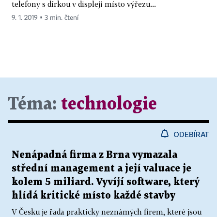
telefony s dírkou v displeji místo výřezu...
9. 1. 2019 ▪ 3 min. čtení
Téma:
technologie
ODEBÍRAT
Nenápadná firma z Brna vymazala
střední management a její valuace je
kolem 5 miliard. Vyvíjí software, který
hlídá kritické místo každé stavby
V Česku je řada prakticky neznámých firem, které jsou