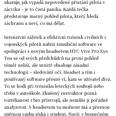
ukazuje, jak vypadá nepovedené přistání pilota v
zácviku – je to čistá panika. Každá tečka
představuje marný pohled pilota, který hledá
záchranu a neví, co má dělat.
Intenzivní zážitek a efektivní trénink civilních i
vojenských pilotů nabízí simulační software ve
spolupráci s novým headsetem HTC Vive Pro Eye.
Ten se od svých předchůdců na první pohled
téměř neliší, ale uvnitř obsahuje zásadní
technologii – sledování očí. Headset a tím i
používaný software přesně ví, kam se uživatel dívá.
To se hodí při tréninku leteckých soubojů nebo
třeba v autoškole. Zkušený instruktor pozná
roztěkanost i bez přístrojů, ale nemůže ji pořádně
analyzovat. S headsetem tu možnost má a přesnou
zpětnou vazbu získá i student. Navíc v bezpečném