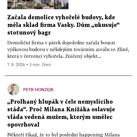
Začala demolice vyhořelé budovy, kde
měla sklad firma Vasky. Dům „ukusuje“
stotunový bagr
Demoliční firma v pátek dopoledne začala bourat
výškovou budovu v někdejším továrním areálu ve Zlíně,
která v červenci vyhořela. Zničený objekt...
7. 8. 2026 ▪ 3 min. čtení
PETR HONZEJK
„Prolhaný hlupák v čele nemyslícího
stáda“. Proč Milana Knížáka oslavuje
vláda vedená mužem, kterým umělec
opovrhoval
Někteří říkají, že to byl poslední happening Milana