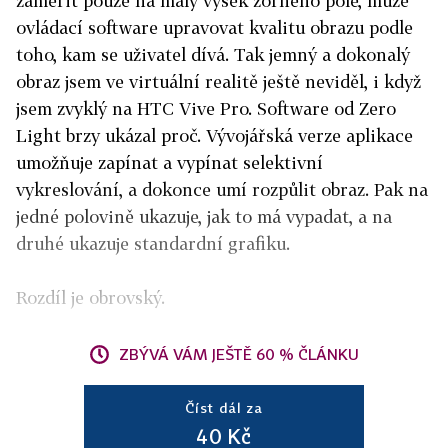
zaměřit pouze na malý výsek zorného pole, může
ovládací software upravovat kvalitu obrazu podle
toho, kam se uživatel dívá. Tak jemný a dokonalý
obraz jsem ve virtuální realitě ještě neviděl, i když
jsem zvyklý na HTC Vive Pro. Software od Zero
Light brzy ukázal proč. Vývojářská verze aplikace
umožňuje zapínat a vypínat selektivní
vykreslování, a dokonce umí rozpůlit obraz. Pak na
jedné polovině ukazuje, jak to má vypadat, a na
druhé ukazuje standardní grafiku.
Rozdíl je obrovský.
ZBÝVÁ VÁM JEŠTĚ 60 % ČLÁNKU
Číst dál za
40 Kč