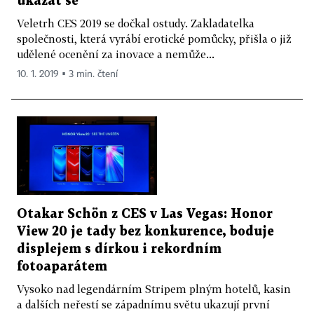
ukázat se
Veletrh CES 2019 se dočkal ostudy. Zakladatelka
společnosti, která vyrábí erotické pomůcky, přišla o již
udělené ocenění za inovace a nemůže...
10. 1. 2019 ▪ 3 min. čtení
Otakar Schön z CES v Las Vegas: Honor
View 20 je tady bez konkurence, boduje
displejem s dírkou i rekordním
fotoaparátem
Vysoko nad legendárním Stripem plným hotelů, kasin
a dalších neřestí se západnímu světu ukazují první